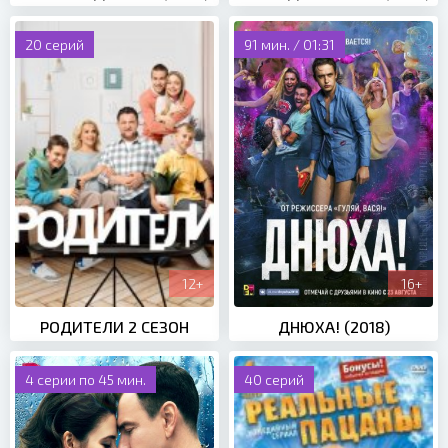
20 серий
91 мин. / 01:31
12+
16+
РОДИТЕЛИ 2 СЕЗОН
ДНЮХА! (2018)
4 серии по 45 мин.
40 серий