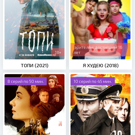
зрителям, достигшим 16
18+
лет
ТОПИ (2021)
Я ХУДЕЮ (2018)
8 серий по 50 мин.
10 серий по 45 мин.