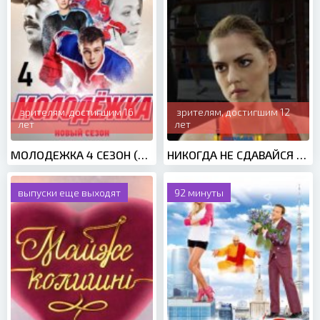
зрителям, достигшим 16
зрителям, достигшим 12
лет
лет
МОЛОДЕЖКА 4 СЕЗОН (2016)
НИКОГДА НЕ СДАВАЙСЯ (2020)
выпуски еще выходят
92 минуты