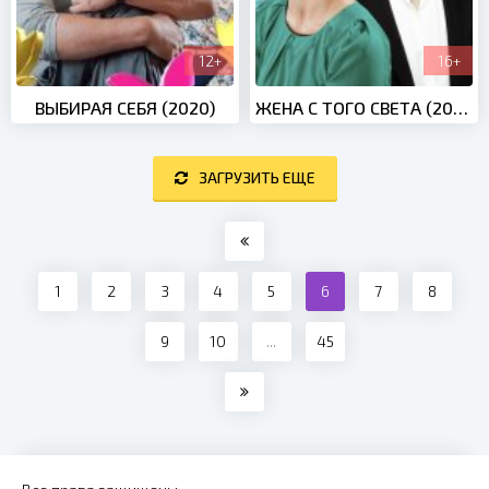
12+
16+
ВЫБИРАЯ СЕБЯ (2020)
ЖЕНА С ТОГО СВЕТА (2018)
ЗАГРУЗИТЬ ЕЩЕ
1
2
3
4
5
6
7
8
9
10
...
45