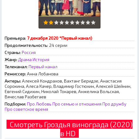
Премьера:
7 декабря 2020 *Первый канал)
Продолжительность:
24 серии
Страны:
Россия
Жанр:
Драма
История
Телеканал:
Первый канал
Режиссер:
Анна Лобанова
Актеры:
Алексей Кондрахов, Вахтанг Беридзе, Анастасия
Сорокина, Алеса Качер, Владимир Гостюхин, Алексей Шейнин,
Евгений Сидихин, Николай Токарев, Анжелика Вольская,
Вячеслав Разбегаев
Подборки:
Про Любовь
Про семью и отношения
Про дружбу
Про советское время
Смотреть Гроздья винограда (2020)
в HD