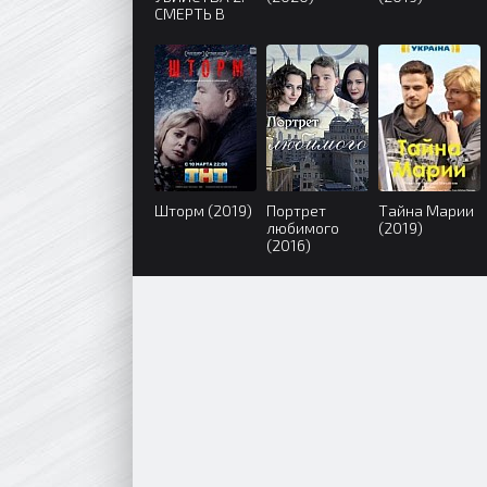
СМЕРТЬ В
КРУЖЕВАХ
(2019)
Шторм (2019)
Портрет
Тайна Марии
любимого
(2019)
(2016)