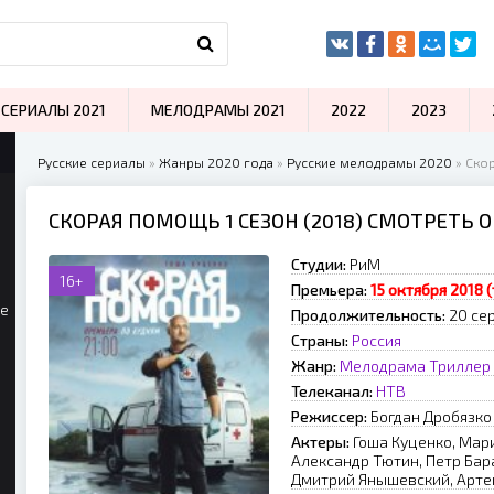
СЕРИАЛЫ 2021
МЕЛОДРАМЫ 2021
2022
2023
Русские сериалы
»
Жанры 2020 года
»
Русские мелодрамы 2020
» Скор
СКОРАЯ ПОМОЩЬ 1 СЕЗОН (2018) СМОТРЕТЬ 
Студии:
РиМ
16+
Премьера:
15 октября 2018 
ые
Продолжительность:
20 се
Страны:
Россия
Жанр:
Мелодрама
Триллер
Телеканал:
НТВ
Режиссер:
Богдан Дробязко
Актеры:
Гоша Куценко, Мар
Александр Тютин, Петр Бар
Дмитрий Янышевский, Арте