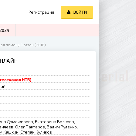
Регистрация
ВОЙТИ
2024
ая помощь 1 сезон (2018)
ОНЛАЙН
(телеканал НТВ)
рий
ина Доможирова, Екатерина Волкова,
анчеев, Олег Тактаров, Вадим Руденко,
м Кашкин, Степан Куликов