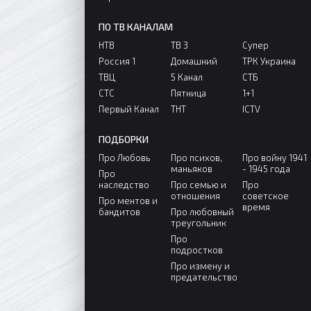
ПО ТВ КАНАЛАМ
НТВ
ТВ 3
Супер
Россия 1
Домашний
ТРК Украина
ТВЦ
5 Канал
СТБ
СТС
Пятница
1+1
Первый Канал
ТНТ
ICTV
ПОДБОРКИ
Про Любовь
Про психов,
Про войну 1941
маньяков
- 1945 года
Про
наследство
Про семью и
Про
отношения
советское
Про ментов и
время
бандитов
Про любовный
треугольник
Про
подростков
Про измену и
предательство