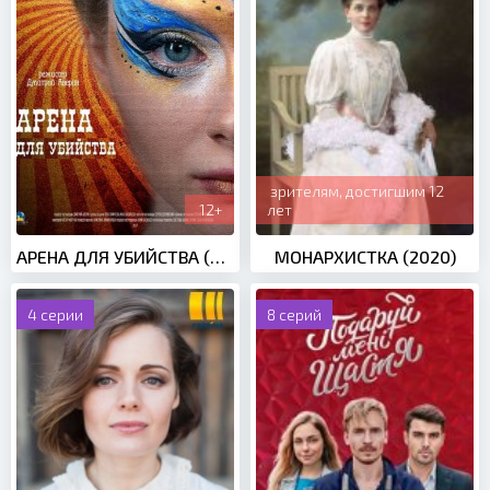
зрителям, достигшим 12
12+
лет
АРЕНА ДЛЯ УБИЙСТВА (2018)
МОНАРХИСТКА (2020)
4 серии
8 серий