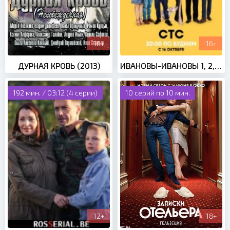
16+
16+
ДУРНАЯ КРОВЬ (2013)
ИВАНОВЫ-ИВАНОВЫ 1, 2, 3 СЕЗОН (2017-2018)
192 мин. / 03:12 (4 серии)
10 серий по 10 мин.
12+
18+