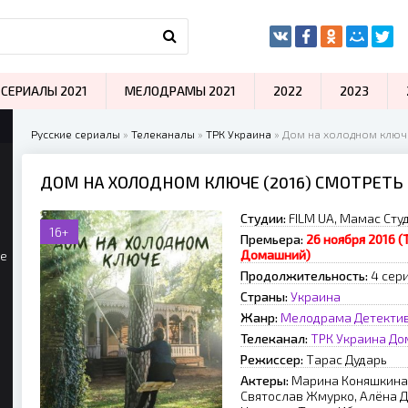
СЕРИАЛЫ 2021
МЕЛОДРАМЫ 2021
2022
2023
Русские сериалы
»
Телеканалы
»
ТРК Украина
» Дом на холодном ключе
ДОМ НА ХОЛОДНОМ КЛЮЧЕ (2016) СМОТРЕТЬ
Студии:
FILM UA, Мамас Сту
16+
Премьера:
26 ноября 2016 (
Домашний)
ые
Продолжительность:
4 сер
Страны:
Украина
Жанр:
Мелодрама
Детекти
Телеканал:
ТРК Украина
До
Режиссер:
Тарас Дударь
Актеры:
Марина Коняшкина,
Святослав Жмурко, Алёна Д