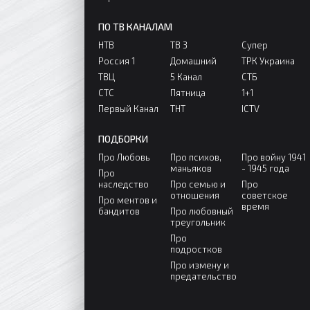
ПО ТВ КАНАЛАМ
НТВ
ТВ 3
Супер
Россия 1
Домашний
ТРК Украина
ТВЦ
5 Канал
СТБ
СТС
Пятница
1+1
Первый Канал
ТНТ
ICTV
ПОДБОРКИ
Про Любовь
Про психов,
Про войну 1941
маньяков
- 1945 года
Про
наследство
Про семью и
Про
отношения
советское
Про ментов и
время
бандитов
Про любовный
треугольник
Про
подростков
Про измену и
предательство