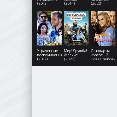
(2015)
(2014)
(2020)
Утраченные
Мир! Дружба!
Стандарты
воспоминания
Жвачка!
красоты 2:
(2019)
(2020)
Новая любовь
(2018)