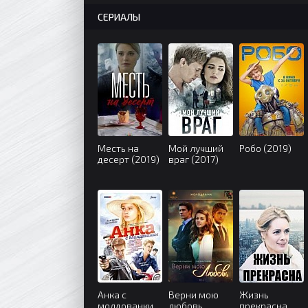
СЕРИАЛЫ
Месть на
Мой лучший
Робо (2019)
десерт (2019)
враг (2017)
Анка с
Верни мою
Жизнь
молдованки
любовь
прекрасна