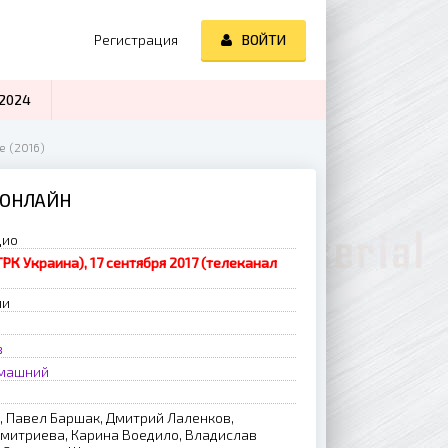
Регистрация
ВОЙТИ
2024
 (2016)
 ОНЛАЙН
дио
ТРК Украина), 17 сентября 2017 (телеканал
ии
в
машний
 Павел Баршак, Дмитрий Лаленков,
митриева, Карина Воедило, Владислав