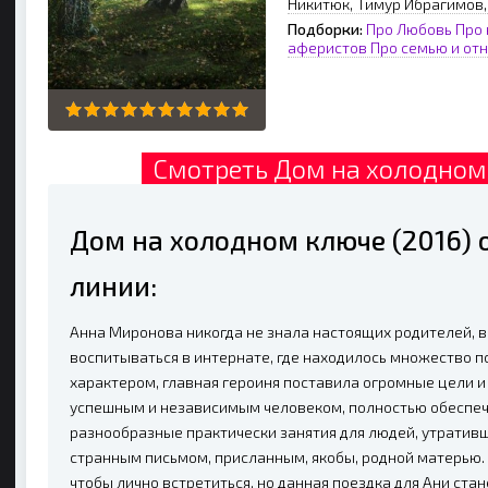
Никитюк, Тимур Ибрагимов
Подборки:
Про Любовь
Про 
аферистов
Про семью и от
Смотреть Дом на холодном 
Дом на холодном ключе (2016)
линии:
Анна Миронова никогда не знала настоящих родителей, в
воспитываться в интернате, где находилось множество 
характером, главная героиня поставила огромные цели и
успешным и независимым человеком, полностью обеспеч
разнообразные практически занятия для людей, утративш
странным письмом, присланным, якобы, родной матерью.
чтобы лично встретиться, но данная поездка для Ани ст