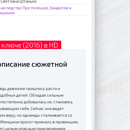
, Светлана Штанько
наследство
Про полицию, бандитов и
ношения
ключе (2016) в HD
 описание сюжетной
едь девчонке пришлось расти и
подобных детей. Обладая сильным
 постепенно добивалась их, становясь
ивающим себя. Сейчас она ведет
их веру, но однажды сталкивается со
 Женщина просит приехать в провинцию,
анет целым опасным приключением.