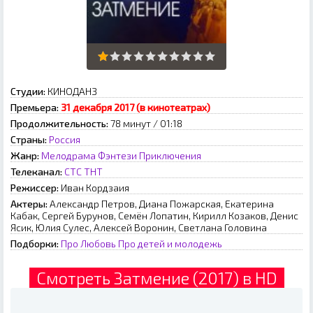
Студии:
КИНОДАНЗ
Премьера:
31 декабря 2017 (в кинотеатрах)
Продолжительность:
78 минут / 01:18
Страны:
Россия
Жанр:
Мелодрама
Фэнтези
Приключения
Телеканал:
СТС
ТНТ
Режиссер:
Иван Кордзаия
Актеры:
Александр Петров, Диана Пожарская, Екатерина
Кабак, Сергей Бурунов, Семён Лопатин, Кирилл Козаков, Денис
Ясик, Юлия Сулес, Алексей Воронин, Светлана Головина
Подборки:
Про Любовь
Про детей и молодежь
Смотреть Затмение (2017) в HD