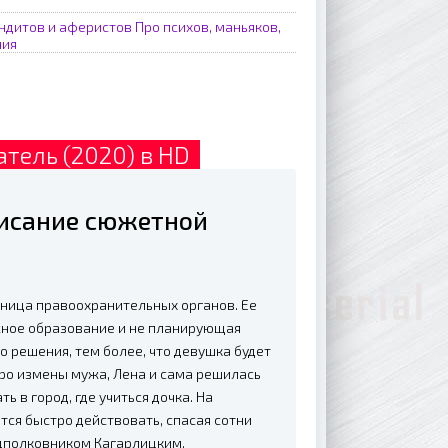
ндитов и аферистов
Про психов, маньяков,
ния
тель (2020) в HD
писание сюжетной
тница правоохранительных органов. Ее
жное образование и не планирующая
о решения, тем более, что девушка будет
про измены мужа, Лена и сама решилась
 в город, где учиться дочка. На
тся быстро действовать, спасая сотни
одполковником Кагарлицким.