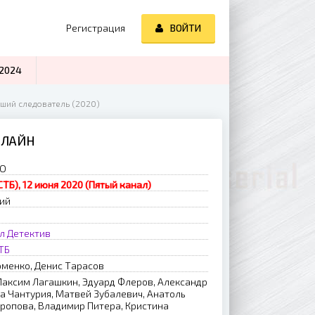
Регистрация
ВОЙТИ
2024
рший следователь (2020)
НЛАЙН
ВО
СТБ), 12 июня 2020 (Пятый канал)
рий
л
Детектив
ТБ
менко, Денис Тарасов
аксим Лагашкин, Эдуард Флеров, Александр
за Чантурия, Матвей Зубалевич, Анатоль
ропова, Владимир Питера, Кристина