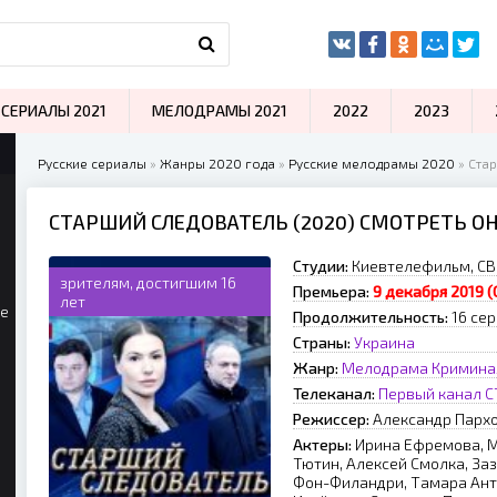
СЕРИАЛЫ 2021
МЕЛОДРАМЫ 2021
2022
2023
Русские сериалы
»
Жанры 2020 года
»
Русские мелодрамы 2020
» Ста
СТАРШИЙ СЛЕДОВАТЕЛЬ (2020) СМОТРЕТЬ О
Студии:
Киевтелефильм, С
зрителям, достигшим 16
Премьера:
9 декабря 2019 (
лет
ые
Продолжительность:
16 се
Страны:
Украина
Жанр:
Мелодрама
Кримина
Телеканал:
Первый канал
С
Режиссер:
Александр Пархо
Актеры:
Ирина Ефремова, М
Тютин, Алексей Смолка, За
Фон-Филандри, Тамара Ант