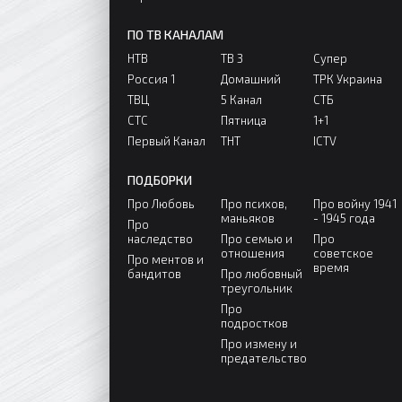
ПО ТВ КАНАЛАМ
НТВ
ТВ 3
Супер
Россия 1
Домашний
ТРК Украина
ТВЦ
5 Канал
СТБ
СТС
Пятница
1+1
Первый Канал
ТНТ
ICTV
ПОДБОРКИ
Про Любовь
Про психов,
Про войну 1941
маньяков
- 1945 года
Про
наследство
Про семью и
Про
отношения
советское
Про ментов и
время
бандитов
Про любовный
треугольник
Про
подростков
Про измену и
предательство