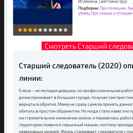
Исайкина, Светлана Прус
Подборки:
Про полицию, ба
убийц
Про семью и отноше
Смотреть Старший следова
Старший следователь (2020) о
линии:
Елена – не молодая девушка, но профессиональная рабо
дочка проживает в большом городе, получая там прести
вернуться обратно. Мама не сразу сумела принять данног
обитать в простом общежитии. Но когда стало известно 
на стремительное изменение жизни, и перевелась работать
территории появился серьезный маньяк, поэтому приходи
невиновных жизней. Жизнь сталкивает следователя с п