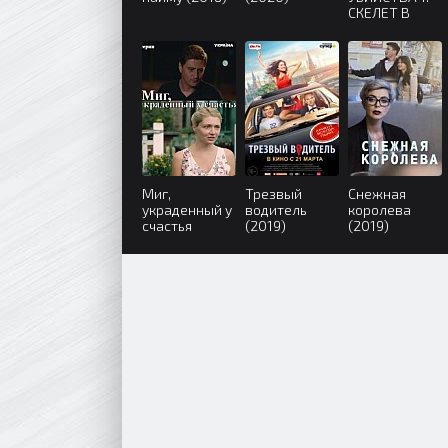
СКЕЛЕТ В
ШКАФУ (2019)
Миг,
Трезвый
Снежная
украденный у
водитель
королева
счастья
(2019)
(2019)
(2020)