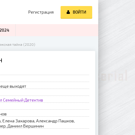
Регистрация
ВОЙТИ
2024
ижская тайна (2020)
Н
 еще выходят
л
Семейный
Детектив
нов
, Елена Захарова, Александр Пашков,
зер, Даниил Вершинин