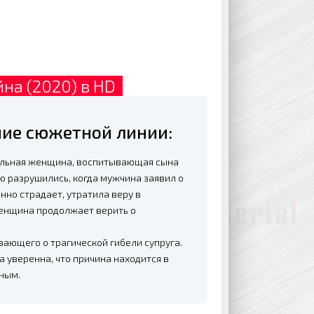
на (2020) в HD
ние сюжетной линии:
ельная женщина, воспитывающая сына
ю разрушились, когда мужчина заявил о
нно страдает, утратила веру в
женщина продолжает верить о
ывающего о трагической гибели супруга.
 уверенна, что причина находится в
ным.