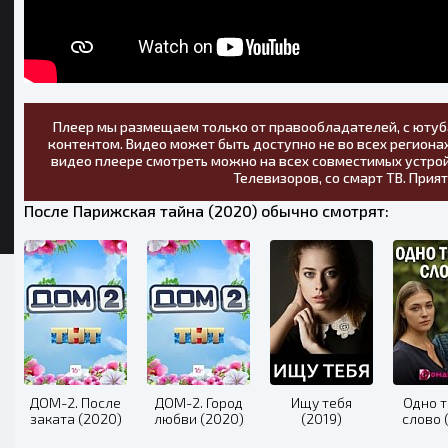
Плеер мы размещаем только от правообладателей, с ютуб
контентом. Видео может быть доступно не во всех регионах
видео плеере смотреть можно на всех совместимых устрой
Телевизоров, со смарт ТВ. Прия
После Парижская тайна (2020) обычно смотрят:
ДОМ-2. После
ДОМ-2. Город
Ищу тебя
Одно 
заката (2020)
любви (2020)
(2019)
слово 