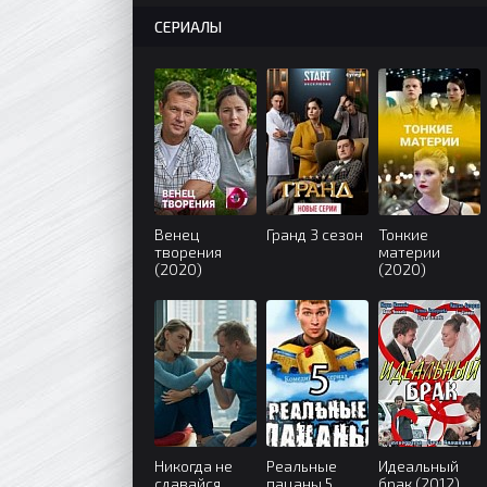
СЕРИАЛЫ
Венец
Гранд 3 сезон
Тонкие
творения
материи
(2020)
(2020)
Никогда не
Реальные
Идеальный
сдавайся
пацаны 5
брак (2012)