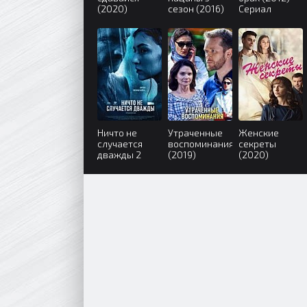
(2020)
сезон (2016)
Сериал
Ничто не
Утраченные
Женские
случается
воспоминания
секреты
дважды 2
(2019)
(2020)
сезон (2020)