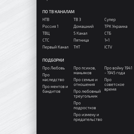
ПО ТВ КАНАЛАМ
НТВ
ТВ 3
Супер
Россия 1
Домашний
ТРК Украина
ТВЦ
5 Канал
СТБ
СТС
Пятница
1+1
Первый Канал
ТНТ
ICTV
ПОДБОРКИ
Про Любовь
Про психов,
Про войну 1941
маньяков
- 1945 года
Про
наследство
Про семью и
Про
отношения
советское
Про ментов и
время
бандитов
Про любовный
треугольник
Про
подростков
Про измену и
предательство