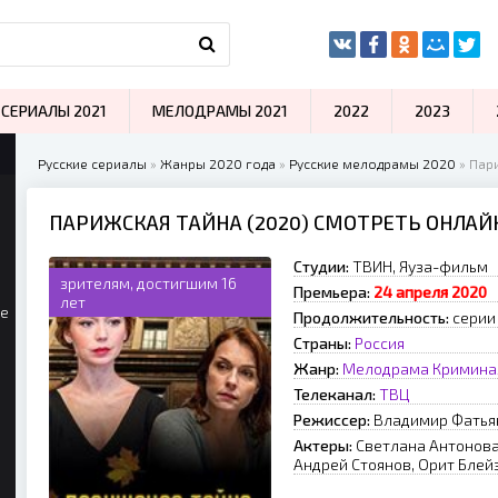
СЕРИАЛЫ 2021
МЕЛОДРАМЫ 2021
2022
2023
Русские сериалы
»
Жанры 2020 года
»
Русские мелодрамы 2020
» Пар
ПАРИЖСКАЯ ТАЙНА (2020) СМОТРЕТЬ ОНЛАЙ
Студии:
ТВИН, Яуза-фильм
зрителям, достигшим 16
Премьера:
24 апреля 2020
лет
ые
Продолжительность:
серии
Страны:
Россия
Жанр:
Мелодрама
Кримина
Телеканал:
ТВЦ
Режиссер:
Владимир Фатья
Актеры:
Светлана Антонова
Андрей Стоянов, Орит Блей