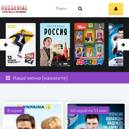
Наше меню (нажмите)
8 серий
40 серий по 53 мин