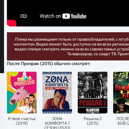
Плеер мы размещаем только от правообладателей, с ютуб
контентом. Видео может быть доступно не во всех регионах
видео плеере смотреть можно на всех совместимых устрой
Телевизоров, со смарт ТВ. Прия
После Призрак (2015) обычно смотрят:
Я твоё счастье
ЗОНА
Решала 2
ПОСЛ
(2019)
КОМФОРТА 1
(2015)
БОЙ (
СЕЗОН (2020)