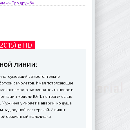
одежь
Про дружбу
2015) в HD
ной линии:
ина, сумевший самостоятельно
боткой самолетов. Имея потрясающее
 механизмах, отыскивая нечто новое и
ентации модели Юг 1, но трагические
. Мужчина умирает в аварии, но душа
м над родной мастерской. И видит
стой обиженный мальчишка.