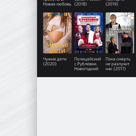
Новая любовь
(2018)
(2019)
(2018)
Чужие дети
Полицейский
Пока смерть
(2020)
с Рублёвки.
не разлучит
Новогодний
нас (2017)
беспредел
(2018)