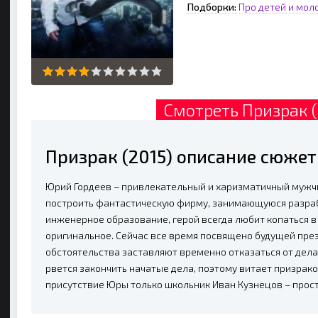
Подборки:
Про детей и мол
Смотреть Призрак (
Призрак (2015) описание сюжет
Юрий Гордеев – привлекательный и харизматичный мужч
построить фантастическую фирму, занимающуюся разра
инженерное образование, герой всегда любит копаться в
оригинальное. Сейчас все время посвящено будущей през
обстоятельства заставляют временно отказаться от дела
рвется закончить начатые дела, поэтому витает призрако
присутствие Юры только школьник Иван Кузнецов – про