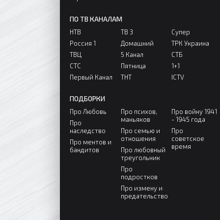
ПО ТВ КАНАЛАМ
НТВ
ТВ 3
Супер
Россия 1
Домашний
ТРК Украина
ТВЦ
5 Канал
СТБ
СТС
Пятница
1+1
Первый Канал
ТНТ
ICTV
ПОДБОРКИ
Про Любовь
Про психов,
Про войну 1941
маньяков
- 1945 года
Про
наследство
Про семью и
Про
отношения
советское
Про ментов и
время
бандитов
Про любовный
треугольник
Про
подростков
Про измену и
предательство