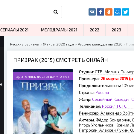
СЕРИАЛЫ 2021
МЕЛОДРАМЫ 2021
2022
2023
Русские сериалы
»
Жанры 2020 года
»
Русские мелодрамы 2020
» Приз
ПРИЗРАК (2015) СМОТРЕТЬ ОНЛАЙН
Студии:
СТВ, Молния Пикчер
зрителям, достигшим 6 лет
Премьера:
26 марта 2015 (в
ые
Продолжительность:
105 м
Страны:
Россия
Жанр:
Семейный
Комедия
Ф
Телеканал:
Россия 1
СТС
Режиссер:
Александр Войт
Актеры:
Фёдор Бондарчук, С
Игорь Угольников, Ксения Л
Петросян, Алексей Лукин, О