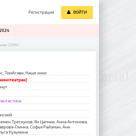
Регистрация
ВОЙТИ
2024
рак (2015)
с, ТомАгавк, Наше кино
 кинотеатрах)
инут
антастика
инский
емен Трескунов, Ян Цапник, Анна Антонова,
аврова-Глинка, Софья Райзман, Ани
льга Кузьмина