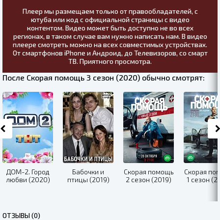
Плеер мы размещаем только от правообладателей, с
ютуба или код с официальной страницы с видео
контентом. Видео может быть доступно не во всех
регионах, в таком случае вам нужно написать нам. В видео
плеере смотреть можно на всех совместимых устройствах.
От смартфонов iPhone и Андроид, до Телевизоров, со смарт
ТВ. Приятного просмотра.
После Скорая помощь 3 сезон (2020) обычно смотрят:
ДОМ-2. Город
Бабочки и
Скорая помощь
Скорая по
любви (2020)
птицы (2019)
2 сезон (2019)
1 сезон (2
ОТЗЫВЫ (0)