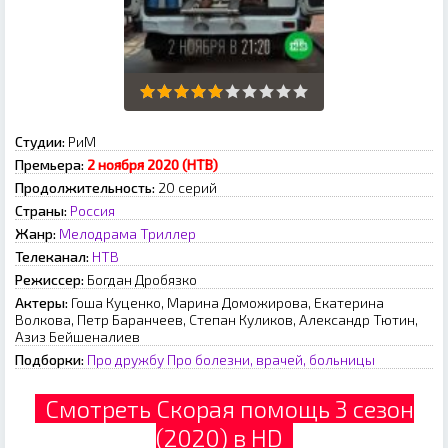
Студии:
РиМ
Премьера:
2 ноября 2020 (НТВ)
Продолжительность:
20 серий
Страны:
Россия
Жанр:
Мелодрама
Триллер
Телеканал:
НТВ
Режиссер:
Богдан Дробязко
Актеры:
Гоша Куценко, Марина Доможирова, Екатерина
Волкова, Петр Баранчеев, Степан Куликов, Александр Тютин,
Азиз Бейшеналиев
Подборки:
Про дружбу
Про болезни, врачей, больницы
Смотреть Скорая помощь 3 сезон
(2020) в HD