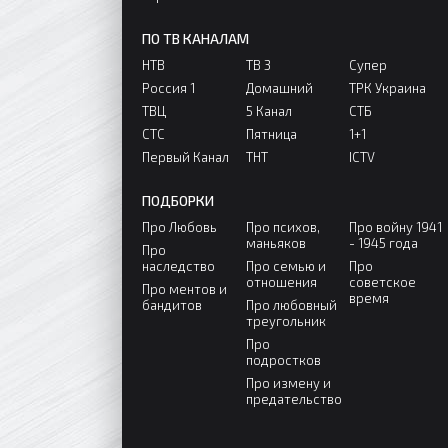
ПО ТВ КАНАЛАМ
НТВ
ТВ 3
Супер
Россия 1
Домашний
ТРК Украина
ТВЦ
5 Канал
СТБ
СТС
Пятница
1+1
Первый Канал
ТНТ
ICTV
ПОДБОРКИ
Про Любовь
Про психов,
Про войну 1941
маньяков
- 1945 года
Про
наследство
Про семью и
Про
отношения
советское
Про ментов и
время
бандитов
Про любовный
треугольник
Про
подростков
Про измену и
предательство