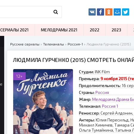
СЕРИАЛЫ 2021
МЕЛОДРАМЫ 2021
2022
2023
Русские сериалы
»
Телеканалы
»
Россия-1
» Людмила Гурченко (2015)
ЛЮДМИЛА ГУРЧЕНКО (2015) СМОТРЕТЬ ОНЛА
Студии:
INK Film
12+
Премьера:
9 ноября 2015 (т
ые
Продолжительность:
16 се
Страны:
Россия
Жанр:
Мелодрама
Драма
Б
Телеканал:
Россия 1
Режиссер:
Сергей Алдонин,
Актеры:
Юлия Пересильд, Н
Михаил Химичев, Тамара С
Ольга Тумайкина, Татьяна