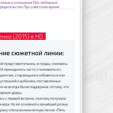
 семью и отношения
Про любовный
предательство
Про советское время
нко (2015) в HD
ание сюжетной линии:
ой представительниц эстрады, снимаясь
й приходилось часто сталкиваться с
курентам, старающимся избавиться или
ь успешной и добилась поставленных
ом не всегда была поддержка, потому, что
варные удары.
сь с первой встречи, поэтому получала
ечера. Но ее основной и ярчайшей ролью
страну спела великолепную песню «Пять