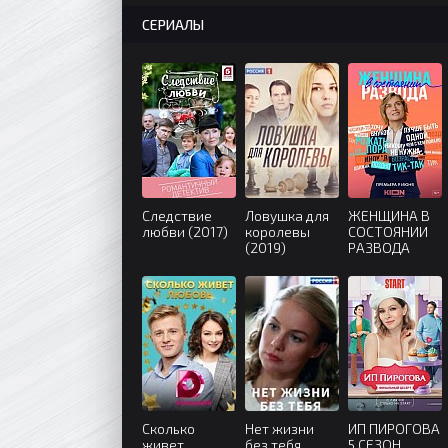
СЕРИАЛЫ
Следствие
Ловушка для
ЖЕНЩИНА В
любви (2017)
королевы
СОСТОЯНИИ
(2019)
РАЗВОДА
(2022)
Сколько
Нет жизни
ИП ПИРОГОВА
живет
без тебя
5 СЕЗОН