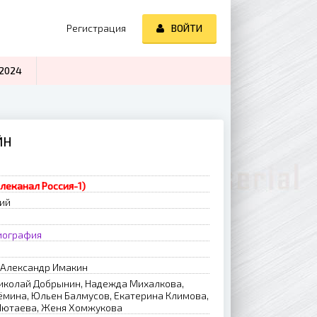
Регистрация
ВОЙТИ
2024
ЙН
елеканал Россия-1)
рий
иография
 Александр Имакин
иколай Добрынин, Надежда Михалкова,
ёмина, Юльен Балмусов, Екатерина Климова,
 Лютаева, Женя Хомжукова