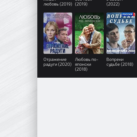
любовь (2019)
(2019)
(2022)
Отражение
Любовь по-
Вопреки
радуги (2020)
японски
судьбе (2018)
(2018)