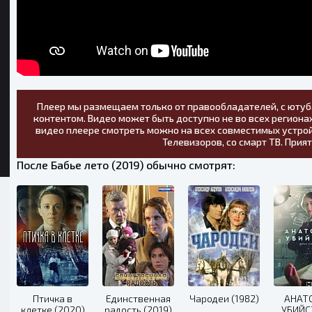
Плеер мы размещаем только от правообладателей, с ютуб
контентом. Видео может быть доступно не во всех регионах
видео плеере смотреть можно на всех совместимых устрой
Телевизоров, со смарт ТВ. Прия
После Бабье лето (2019) обычно смотрят:
Птичка в
Единственная
Чародеи (1982)
АНАТ
клетке (2020)
радость (2019)
УБИЙС