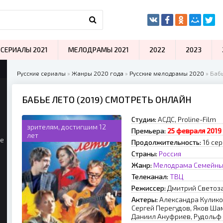
СЕРИАЛЫ 2021
МЕЛОДРАМЫ 2021
2022
2023
Русские сериалы
»
Жанры 2020 года
»
Русские мелодрамы 2020
» Бабь
БАБЬЕ ЛЕТО (2019) СМОТРЕТЬ ОНЛАЙН
Студии:
АСДС, Proline-Film
зрителям, достигшим 12
Премьера:
25 февраля 2019
лет
ые
Продолжительность:
16 се
Страны:
Россия
Жанр:
Мелодрама
Семейн
Телеканал:
ТВЦ
Режиссер:
Дмитрий Светоз
Актеры:
Александра Кулико
Сергей Перегудов, Яков Ша
Даниил Ануфриев, Рудольф