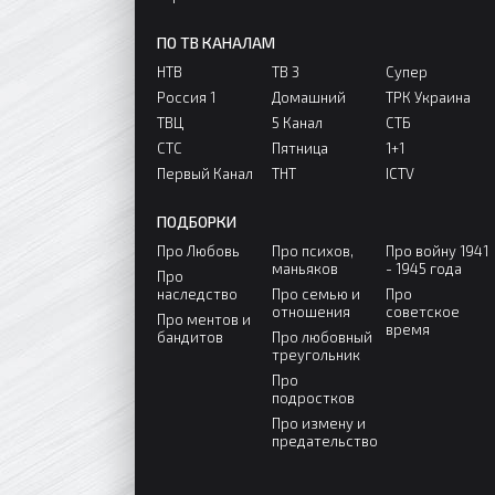
ПО ТВ КАНАЛАМ
НТВ
ТВ 3
Супер
Россия 1
Домашний
ТРК Украина
ТВЦ
5 Канал
СТБ
СТС
Пятница
1+1
Первый Канал
ТНТ
ICTV
ПОДБОРКИ
Про Любовь
Про психов,
Про войну 1941
маньяков
- 1945 года
Про
наследство
Про семью и
Про
отношения
советское
Про ментов и
время
бандитов
Про любовный
треугольник
Про
подростков
Про измену и
предательство