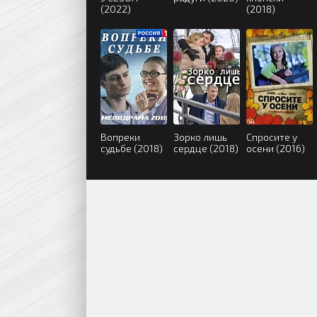
(2022)
(2018)
Вопреки
Зорко лишь
Спросите у
судьбе (2018)
сердце (2018)
осени (2016)