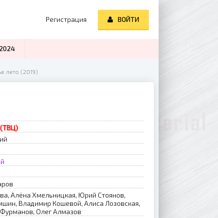
Регистрация
ВОЙТИ
2024
е лето (2019)
 (ТВЦ)
рий
ый
аров
ва, Алёна Хмельницкая, Юрий Стоянов,
мшин, Владимир Кошевой, Алиса Лозовская,
 Фурманов, Олег Алмазов