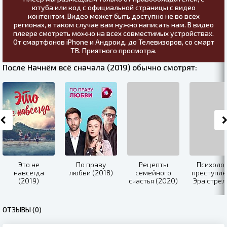
ютуба или код с официальной страницы с видео
контентом. Видео может быть доступно не во всех
регионах, в таком случае вам нужно написать нам. В видео
плеере смотреть можно на всех совместимых устройствах.
От смартфонов iPhone и Андроид, до Телевизоров, со смарт
ТВ. Приятного просмотра.
После Начнём всё сначала (2019) обычно смотрят:
Это не
По праву
Рецепты
Психоло
навсегда
любви (2018)
семейного
преступле
(2019)
счастья (2020)
Эра стрел
(2020)
ОТЗЫВЫ (0)