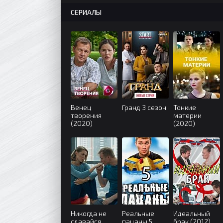
СЕРИАЛЫ
Венец
Гранд 3 сезон
Тонкие
творения
материи
(2020)
(2020)
Никогда не
Реальные
Идеальный
сдавайся
пацаны 5
брак (2012)