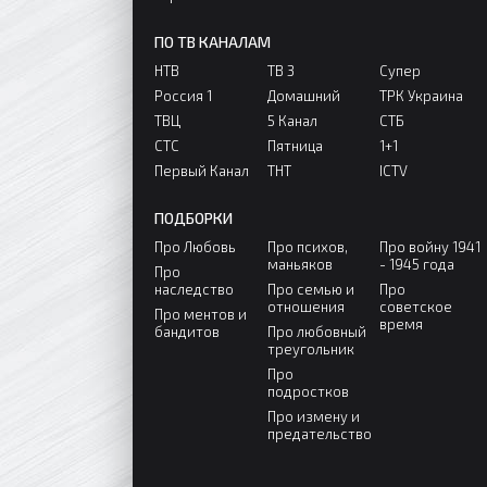
ПО ТВ КАНАЛАМ
НТВ
ТВ 3
Супер
Россия 1
Домашний
ТРК Украина
ТВЦ
5 Канал
СТБ
СТС
Пятница
1+1
Первый Канал
ТНТ
ICTV
ПОДБОРКИ
Про Любовь
Про психов,
Про войну 1941
маньяков
- 1945 года
Про
наследство
Про семью и
Про
отношения
советское
Про ментов и
время
бандитов
Про любовный
треугольник
Про
подростков
Про измену и
предательство