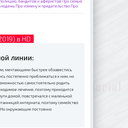
полицию, бандитов и аферистов
Про семью
олодежь
Про измену и предательство
Про
2019) в HD
ой линии:
ами, мечтающими быстрее обзавестись
сь постепенно приближаться к ним, но
озможностью самостоятельно родить.
бходимое лечение, поэтому приходится
ути домой, повстречался с маленькой
питанницей интерната, поэтому семейство
. Но окружающие постоянно