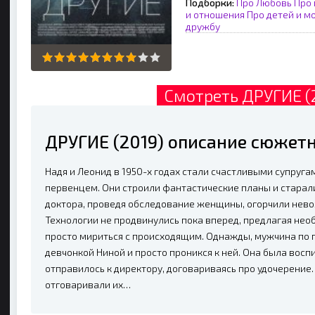
Подборки:
Про Любовь
Про 
и отношения
Про детей и м
дружбу
Смотреть ДРУГИЕ (
ДРУГИЕ (2019) описание сюжетн
Надя и Леонид в 1950-х годах стали счастливыми супруг
первенцем. Они строили фантастические планы и старали
доктора, проведя обследование женщины, огорчили нев
Технологии не продвинулись пока вперед, предлагая нео
просто мириться с происходящим. Однажды, мужчина по п
девчонкой Ниной и просто проникся к ней. Она была вос
отправилось к директору, договариваясь про удочерение
отговаривали их…