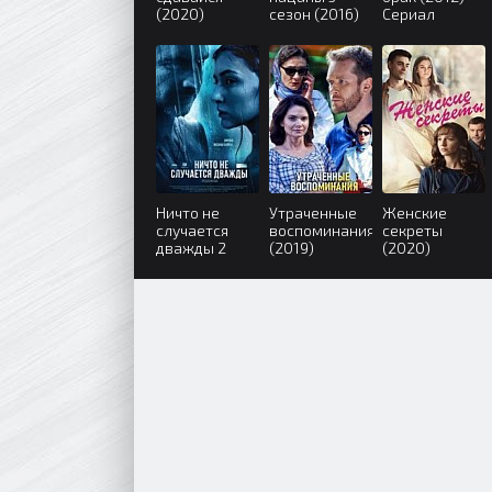
(2020)
сезон (2016)
Сериал
Ничто не
Утраченные
Женские
случается
воспоминания
секреты
дважды 2
(2019)
(2020)
сезон (2020)