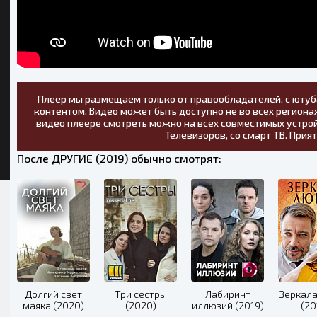
Плеер мы размещаем только от правообладателей, с ютуб
контентом. Видео может быть доступно не во всех регионах
видео плеере смотреть можно на всех совместимых устрой
Телевизоров, со смарт ТВ. Прия
После ДРУГИЕ (2019) обычно смотрят:
Долгий свет
Три сестры
Лабиринт
Зеркал
маяка (2020)
(2020)
иллюзий (2019)
(20