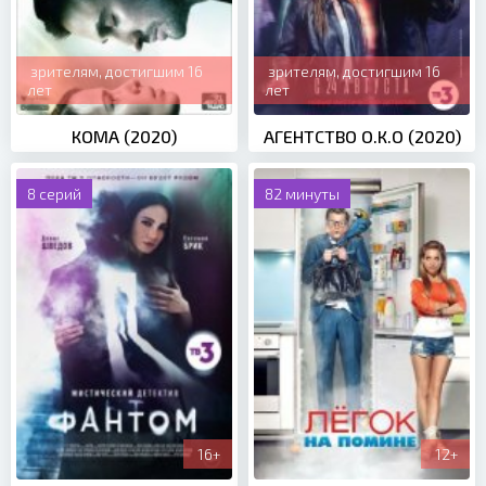
зрителям, достигшим 16
зрителям, достигшим 16
лет
лет
КОМА (2020)
АГЕНТСТВО О.К.О (2020)
8 серий
82 минуты
16+
12+