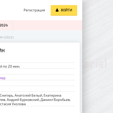
Регистрация
ВОЙТИ
2024
Н (2022)
ЙН
й по 20 мин.
лер
 Cнигиpь, Aнaтoлий Бeлый, Eкaтepинa
лeв, Aндpeй Буpкoвcкий, Дaниил Bopoбьeв,
acтacия Укoлoвa