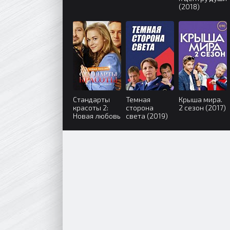
(2018)
Стандарты
Темная
Крыша мира.
красоты 2:
сторона
2 сезон (2017)
Новая любовь
света (2019)
(2018)