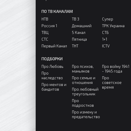
ПО ТВ КАНАЛАМ
НТВ
ТВ 3
Супер
Россия 1
Домашний
ТРК Украина
ТВЦ
5 Канал
СТБ
СТС
Пятница
1+1
Первый Канал
ТНТ
ICTV
ПОДБОРКИ
Про Любовь
Про психов,
Про войну 1941
маньяков
- 1945 года
Про
наследство
Про семью и
Про
отношения
советское
Про ментов и
время
бандитов
Про любовный
треугольник
Про
подростков
Про измену и
предательство