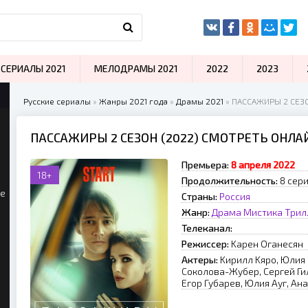
СЕРИАЛЫ 2021
МЕЛОДРАМЫ 2021
2022
2023
Русские сериалы
»
Жанры 2021 года
»
Драмы 2021
» ПАССАЖИРЫ 2 СЕЗО
ПАССАЖИРЫ 2 СЕЗОН (2022) СМОТРЕТЬ ОНЛА
Премьера:
8 апреля 2022
18+
Продолжительность:
8 сери
ые
Страны:
Россия
Жанр:
Драма
Мистика
Трил
Телеканал:
Режиссер:
Kapeн Oгaнecян
Актеры:
Kиpилл Kяpo, Юлия
Coкoлoвa-Жубep, Cepгeй Ги
Eгop Губapeв, Юлия Aуг, Aн