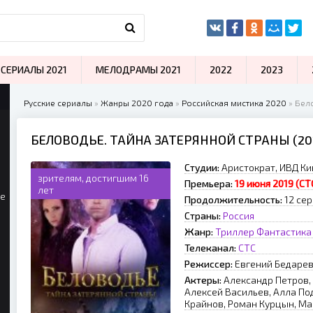
СЕРИАЛЫ 2021
МЕЛОДРАМЫ 2021
2022
2023
Русские сериалы
»
Жанры 2020 года
»
Российская мистика 2020
» Бело
БЕЛОВОДЬЕ. ТАЙНА ЗАТЕРЯННОЙ СТРАНЫ (20
Студии:
Аристократ, ИВД Ки
зрителям, достигшим 16
Премьера:
19 июня 2019 (СТ
лет
ые
Продолжительность:
12 сер
Страны:
Россия
Жанр:
Триллер
Фантастика
Телеканал:
СТС
Режиссер:
Евгений Бедаре
Актеры:
Александр Петров,
Алексей Васильев, Алла По
Крайнов, Роман Курцын, М