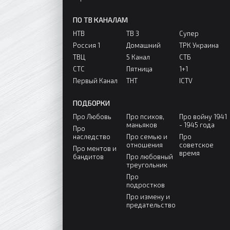
ПО ТВ КАНАЛАМ
НТВ
ТВ 3
Супер
Россия 1
Домашний
ТРК Украина
ТВЦ
5 Канал
СТБ
СТС
Пятница
1+1
Первый Канал
ТНТ
ICTV
ПОДБОРКИ
Про Любовь
Про психов,
Про войну 1941
маньяков
- 1945 года
Про
наследство
Про семью и
Про
отношения
советское
Про ментов и
время
бандитов
Про любовный
треугольник
Про
подростков
Про измену и
предательство