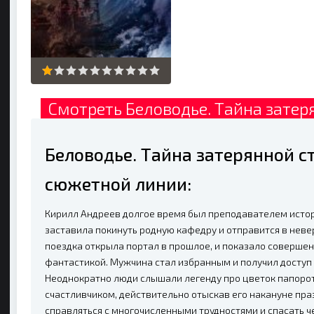
Смотреть Беловодье. Тайна затер
Беловодье. Тайна затерянной с
сюжетной линии:
Кирилл Андреев долгое время был преподавателем истор
заставила покинуть родную кафедру и отправится в нев
поездка открыла портал в прошлое, и показало соверш
фантастикой. Мужчина стал избранным и получил доступ 
Неоднократно люди слышали легенду про цветок папорот
счастливчиком, действительно отыскав его накануне пра
справляться с многочисленными трудностями и спасать ч