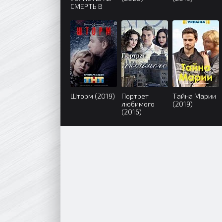
СМЕРТЬ В
КРУЖЕВАХ
(2019)
Шторм (2019)
Портрет
Тайна Марии
любимого
(2019)
(2016)