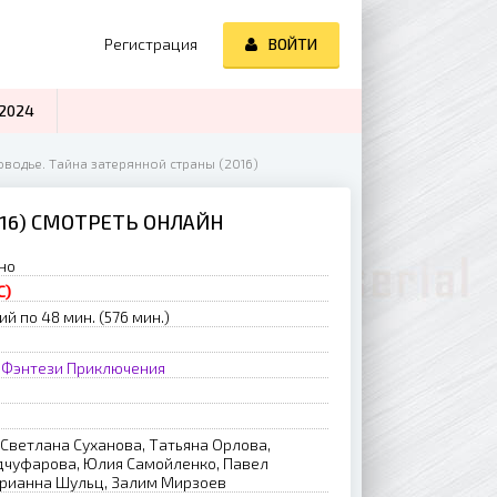
Регистрация
ВОЙТИ
2024
водье. Тайна затерянной страны (2016)
16) СМОТРЕТЬ ОНЛАЙН
но
С)
ий по 48 мин. (576 мин.)
Фэнтези
Приключения
в
 Светлана Суханова, Татьяна Орлова,
дчуфарова, Юлия Самойленко, Павел
арианна Шульц, Залим Мирзоев