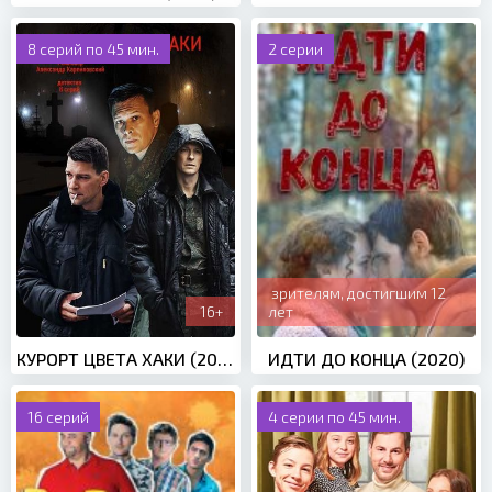
8 серий по 45 мин.
2 серии
зрителям, достигшим 12
16+
лет
КУРОРТ ЦВЕТА ХАКИ (2021)
ИДТИ ДО КОНЦА (2020)
16 серий
4 серии по 45 мин.