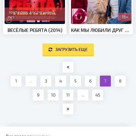
зрителям, достигшим 6
лет
16+
ВЕСЁЛЫЕ РЕБЯТА (2014)
КАК МЫ ЛЮБИЛИ ДРУГ ДРУГА (2021)
ЗАГРУЗИТЬ ЕЩЕ
1
...
3
4
5
6
7
8
9
10
11
...
45