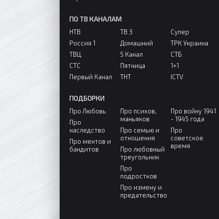
ПО ТВ КАНАЛАМ
НТВ
ТВ 3
Супер
Россия 1
Домашний
ТРК Украина
ТВЦ
5 Канал
СТБ
СТС
Пятница
1+1
Первый Канал
ТНТ
ICTV
ПОДБОРКИ
Про Любовь
Про психов,
Про войну 1941
маньяков
- 1945 года
Про
наследство
Про семью и
Про
отношения
советское
Про ментов и
время
бандитов
Про любовный
треугольник
Про
подростков
Про измену и
предательство