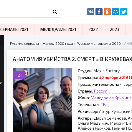
СЕРИАЛЫ 2021
МЕЛОДРАМЫ 2021
2022
2023
Русские сериалы
»
Жанры 2020 года
»
Русские мелодрамы 2020
» АНА
АНАТОМИЯ УБИЙСТВА 2: СМЕРТЬ В КРУЖЕВАХ
Студии:
Magic Factory
12+
Премьера:
30 ноября 2019 (
ые
Продолжительность:
4 сер
Страны:
Россия
Жанр:
Мелодрама
Кримина
Телеканал:
ТВЦ
Режиссер:
Артур Румынски
Актеры:
Дарья Семенова, А
Ольга Медынич, Максим Бит
Алексей Рыжков, Галина По