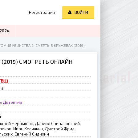
Регистрация
ВОЙТИ
2024
ТОМИЯ УБИЙСТВА 2: СМЕРТЬ В КРУЖЕВАХ (2019)
 (2019) СМОТРЕТЬ ОНЛАЙН
ТВЦ)
ии
л
Детектив
й
ндрей Чернышов, Даниил Спиваковский,
юков, Иван Косичкин, Дмитрий Фрид,
льских, Евгений Сидихин