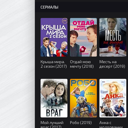
СЕРИАЛЫ
Крыша мира.
Отдай мою
Месть на
2 сезон (2017)
мечту (2018)
десерт (2019)
Мой лучший
Робо (2019)
Анка с
враг (2017)
молдованки