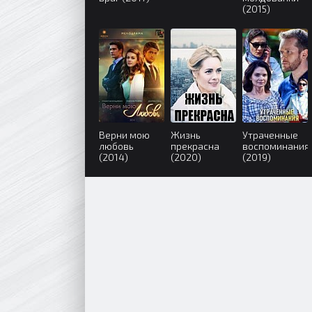
(2015)
Верни мою
Жизнь
Утраченные
любовь
прекрасна
воспоминания
(2014)
(2020)
(2019)