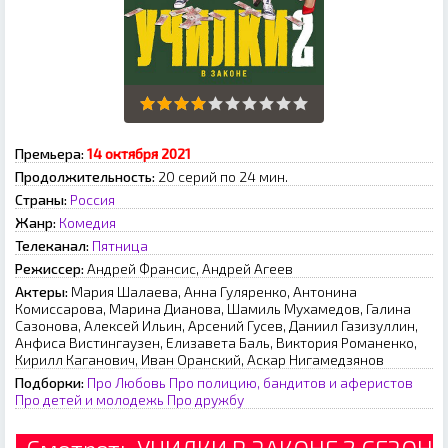
Премьера:
14 oктябpя 2021
Продолжительность:
20 серий по 24 мин.
Страны:
Россия
Жанр:
Комедия
Телеканал:
Пятница
Режиссер:
Андрей Франсис, Андрей Агеев
Актеры:
Мария Шалаева, Анна Гуляренко, Антонина
Комиссарова, Марина Дианова, Шамиль Мухамедов, Галина
Сазонова, Алексей Ильин, Арсений Гусев, Даниил Газизуллин,
Анфиса Вистингаузен, Елизавета Баль, Виктория Романенко,
Кирилл Каганович, Иван Оранский, Аскар Нигамедзянов
Подборки:
Про Любовь
Про полицию, бандитов и аферистов
Про детей и молодежь
Про дружбу