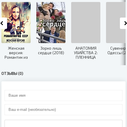
Женская
Зорко лишь
АНАТОМИЯ
Сувенир 
версия:
сердце (2018)
УБИЙСТВА 2:
Одессы (2
Романтик из
ПЛЕННИЦА
СССР (2019)
ЧЕРНОГО
ОМУТА (2019)
ОТЗЫВЫ (0)