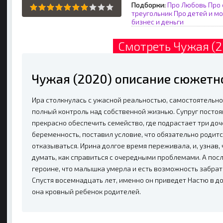
Подборки:
Про Любовь
Про
треугольник
Про детей и м
бизнес и деньги
Смотреть Чужая (2
Чужая (2020) описание сюжетн
Ира столкнулась с ужасной реальностью, самостоятельно
полный контроль над собственной жизнью. Супруг постоян
прекрасно обеспечить семейство, где подрастает три до
беременность, поставил условие, что обязательно родитс
отказываться. Ирина долгое время переживала, и, узнав, 
думать, как справиться с очередными проблемами. А пос
героине, что малышка умерла и есть возможность забрат
Спустя восемнадцать лет, именно он приведет Настю в дом
она кровный ребенок родителей.