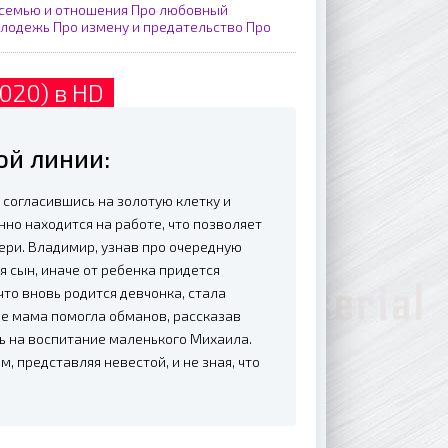
 семью и отношения
Про любовный
олодежь
Про измену и предательство
Про
020) в HD
ой линии:
 согласившись на золотую клетку и
но находится на работе, что позволяет
чери. Владимир, узнав про очередную
я сын, иначе от ребенка придется
что вновь родится девчонка, стала
ле мама помогла обманов, рассказав
ь на воспитание маленького Михаила.
, представляя невестой, и не зная, что