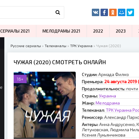
СЕРИАЛЫ 2021
МЕЛОДРАМЫ 2021
2022
2023
Русские сериалы
»
Телеканалы
»
ТРК Украина
» Чужая (2020)
ЧУЖАЯ (2020) СМОТРЕТЬ ОНЛАЙН
Студии:
Армада Филмз
16+
Премьера:
24 августа 2019 
ые
Продолжительность:
почти 
Страны:
Украина
Жанр:
Мелодрама
Телеканал:
ТРК Украина
Рос
Режиссер:
Александр Парх
Актеры:
Анна Андрусенко, 
Летуновская, Людмила Ниль
Ксения Лукьянчикова