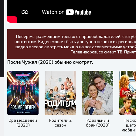
Плеер мы размещаем только от правообладателей, с ютуб
контентом. Видео может быть доступно не во всех регионах
видео плеере смотреть можно на всех совместимых устрой
Телевизоров, со смарт ТВ. Прия
После Чужая (2020) обычно смотрят:
Эра медведей
Родители 2
Идеальный
Неск
(2020)
сезон
брак (2020)
шаго
любви 