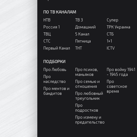
ПО ТВ КАНАЛАМ
НТВ
ТВ 3
Супер
Россия 1
Домашний
ТРК Украина
ТВЦ
5 Канал
СТБ
СТС
Пятница
1+1
Первый Канал
ТНТ
ICTV
ПОДБОРКИ
Про Любовь
Про психов,
Про войну 1941
маньяков
- 1945 года
Про
наследство
Про семью и
Про
отношения
советское
Про ментов и
время
бандитов
Про любовный
треугольник
Про
подростков
Про измену и
предательство