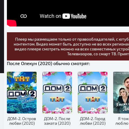
Плеер мы размещаем только от правообладателей, с ютуб
контентом. Видео может быть доступно не во всех регионах
видео плеере смотреть можно на всех совместимых устрой
Телевизоров, со смарт ТВ. Прия
После Опекун (2020) обычно смотрят:
ДОМ-2. Остров
ДОМ-2. После
ДОМ-2. Город
Я тож
любви (2020)
заката (2020)
любви (2020)
люблю 