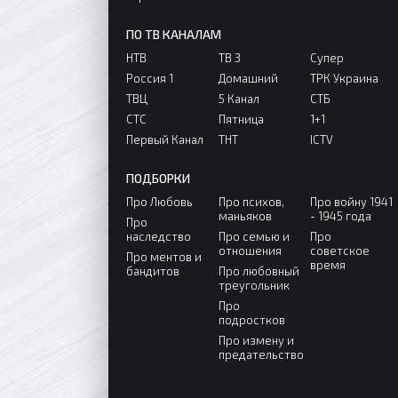
ПО ТВ КАНАЛАМ
НТВ
ТВ 3
Супер
Россия 1
Домашний
ТРК Украина
ТВЦ
5 Канал
СТБ
СТС
Пятница
1+1
Первый Канал
ТНТ
ICTV
ПОДБОРКИ
Про Любовь
Про психов,
Про войну 1941
маньяков
- 1945 года
Про
наследство
Про семью и
Про
отношения
советское
Про ментов и
время
бандитов
Про любовный
треугольник
Про
подростков
Про измену и
предательство