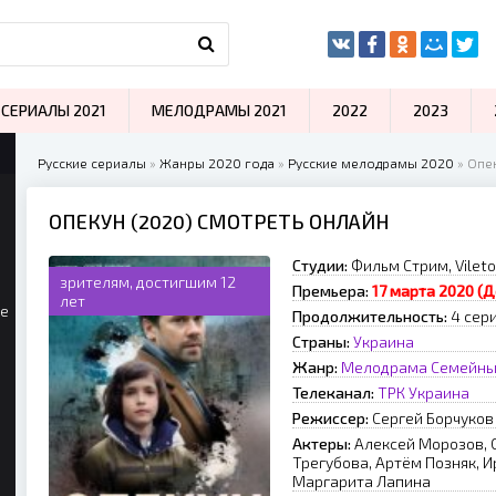
СЕРИАЛЫ 2021
МЕЛОДРАМЫ 2021
2022
2023
Русские сериалы
»
Жанры 2020 года
»
Русские мелодрамы 2020
» Опе
ОПЕКУН (2020) СМОТРЕТЬ ОНЛАЙН
Студии:
Фильм Стрим, Vileto
зрителям, достигшим 12
Премьера:
17 марта 2020 (
лет
ые
Продолжительность:
4 сер
Страны:
Украина
Жанр:
Мелодрама
Семейн
Телеканал:
ТРК Украина
Режиссер:
Сергей Борчуков
Актеры:
Алексей Морозов, 
Трегубова, Артём Позняк, И
Маргарита Лапина