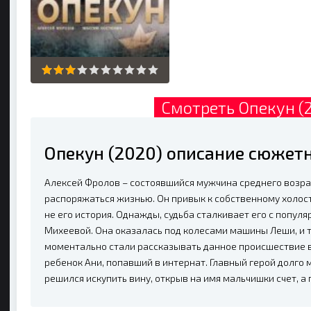
Смотреть Опекун (
Опекун (2020) описание сюжетн
Алексей Фролов – состоявшийся мужчина среднего возр
распоряжаться жизнью. Он привык к собственному холостя
не его история. Однажды, судьба сталкивает его с попу
Михеевой. Она оказалась под колесами машины Леши, и т
моментально стали рассказывать данное происшествие в 
ребенок Ани, попавший в интернат. Главный герой долго 
решился искупить вину, открыв на имя мальчишки счет, а