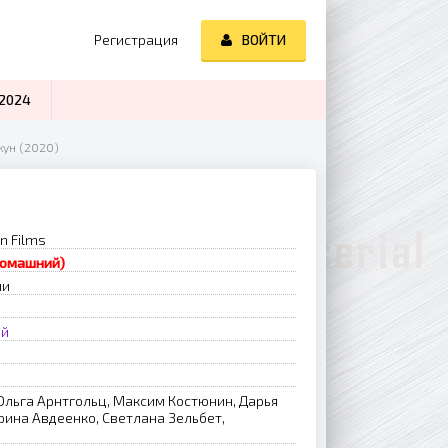
Регистрация
ВОЙТИ
2024
кун (2020)
n Films
Домашний)
ии
ый
Ольга Арнтгольц, Максим Костюнин, Дарья
рина Авдеенко, Светлана Зельбет,