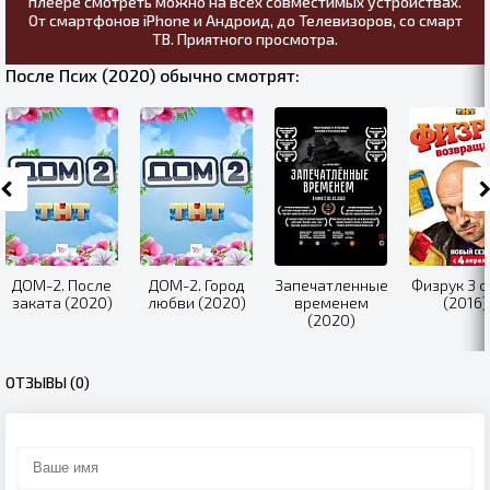
плеере смотреть можно на всех совместимых устройствах.
От смартфонов iPhone и Андроид, до Телевизоров, со смарт
ТВ. Приятного просмотра.
После Псих (2020) обычно смотрят:
ДОМ-2. После
ДОМ-2. Город
Запечатленные
Физрук 3 с
заката (2020)
любви (2020)
временем
(2016)
(2020)
ОТЗЫВЫ (0)