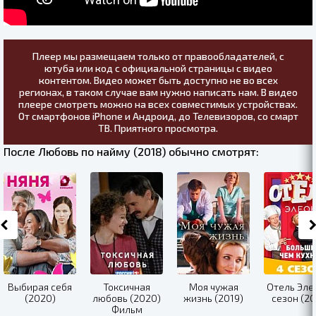
Плеер мы размещаем только от правообладателей, с
ютуба или код с официальной страницы с видео
контентом. Видео может быть доступно не во всех
регионах, в таком случае вам нужно написать нам. В видео
плеере смотреть можно на всех совместимых устройствах.
От смартфонов iPhone и Андроид, до Телевизоров, со смарт
ТВ. Приятного просмотра.
После Любовь по найму (2018) обычно смотрят:
Выбирая себя
Токсичная
Моя чужая
Отель Эле
(2020)
любовь (2020)
жизнь (2019)
сезон (20
Фильм