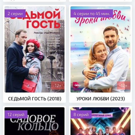
2 серии
4 серии по 45 мин.
12+
12+
СЕДЬМОЙ ГОСТЬ (2018)
УРОКИ ЛЮБВИ (2023)
12 серий
8 серий