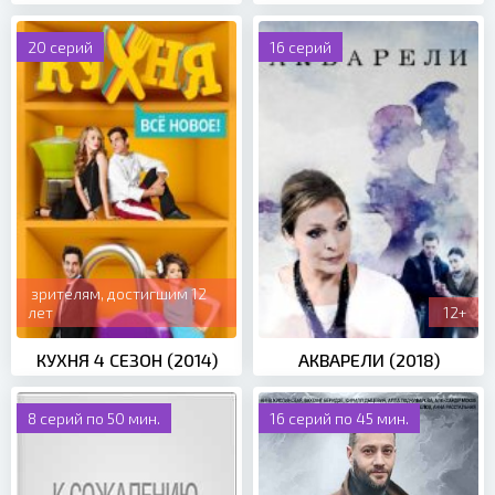
20 серий
16 серий
зрителям, достигшим 12
лет
12+
КУХНЯ 4 СЕЗОН (2014)
АКВАРЕЛИ (2018)
8 серий по 50 мин.
16 серий по 45 мин.