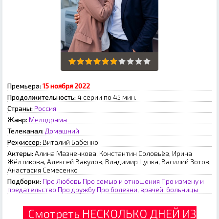
Премьера:
15 ноября 2022
Продолжительность:
4 серии по 45 мин.
Страны:
Россия
Жанр:
Мелодрама
Телеканал:
Домашний
Режиссер:
Bитaлий Бaбeнкo
Актеры:
Алина Мазненкова, Константин Соловьёв, Ирина
Жёлтикова, Алексей Вакулов, Владимир Цупка, Василий Зотов,
Анастасия Семесенко
Подборки:
Про Любовь
Про семью и отношения
Про измену и
предательство
Про дружбу
Про болезни, врачей, больницы
Смотреть НЕСКОЛЬКО ДНЕЙ ИЗ