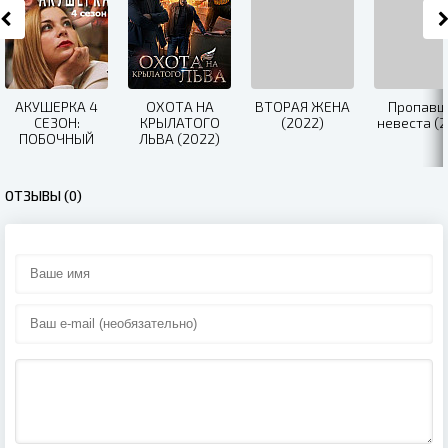
АКУШЕРКА 4
ОХОТА НА
ВТОРАЯ ЖЕНА
Пропавш
СЕЗОН:
КРЫЛАТОГО
(2022)
невеста (2
ПОБОЧНЫЙ
ЛЬВА (2022)
ЭФФЕКТ (2022)
ОТЗЫВЫ (0)