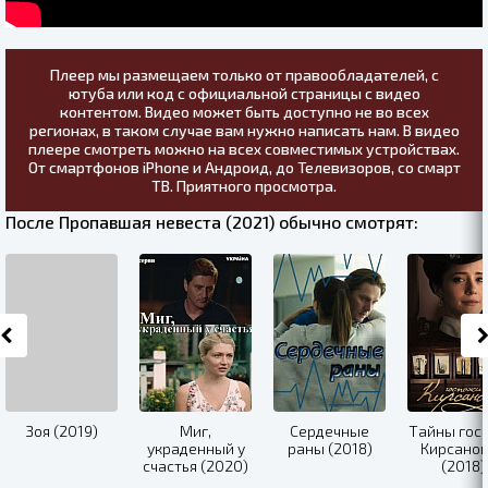
Плеер мы размещаем только от правообладателей, с
ютуба или код с официальной страницы с видео
контентом. Видео может быть доступно не во всех
регионах, в таком случае вам нужно написать нам. В видео
плеере смотреть можно на всех совместимых устройствах.
От смартфонов iPhone и Андроид, до Телевизоров, со смарт
ТВ. Приятного просмотра.
После Пропавшая невеста (2021) обычно смотрят:
Зоя (2019)
Миг,
Сердечные
Тайны гос
украденный у
раны (2018)
Кирсано
счастья (2020)
(2018)