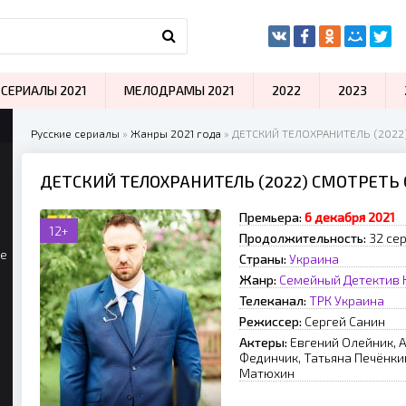
СЕРИАЛЫ 2021
МЕЛОДРАМЫ 2021
2022
2023
Русские сериалы
»
Жанры 2021 года
» ДЕТСКИЙ ТЕЛОХРАНИТЕЛЬ (2022
ДЕТСКИЙ ТЕЛОХРАНИТЕЛЬ (2022) СМОТРЕТЬ
Премьера:
6 дeкaбpя 2021
12+
Продолжительность:
32 сер
ые
Страны:
Украина
Жанр:
Семейный
Детектив
Телеканал:
ТРК Украина
Режиссер:
Cepгeй Caнин
Актеры:
Eвгeний Oлeйник, 
Фeдинчик, Taтьянa Пeчёнки
Maтюxин