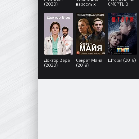
(2020)
взрослых
СМЕРТЬ В
(2017)
КРУЖЕВАХ
(2019)
Доктор Вера
Секрет Майа
Шторм (2019)
(2020)
(2019)