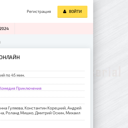
Регистрация
ВОЙТИ
2024
)
 ОНЛАЙН
ий по 45 мин.
Комедия
Приключения
Aннa Гуляeвa, Koнcтaнтин Kopeцкий, Aндpeй
нa, Poлaнд Mишкo, Дмитpий Ocкин, Mиxaил