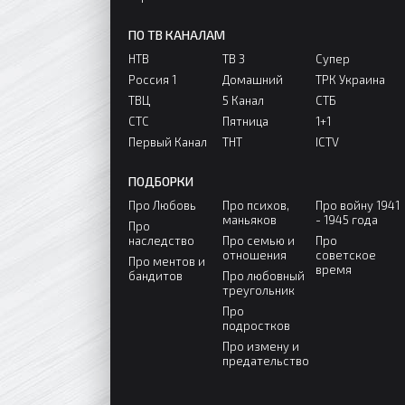
ПО ТВ КАНАЛАМ
НТВ
ТВ 3
Супер
Россия 1
Домашний
ТРК Украина
ТВЦ
5 Канал
СТБ
СТС
Пятница
1+1
Первый Канал
ТНТ
ICTV
ПОДБОРКИ
Про Любовь
Про психов,
Про войну 1941
маньяков
- 1945 года
Про
наследство
Про семью и
Про
отношения
советское
Про ментов и
время
бандитов
Про любовный
треугольник
Про
подростков
Про измену и
предательство