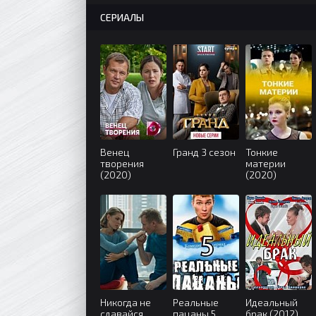
СЕРИАЛЫ
Венец
Гранд 3 сезон
Тонкие
творения
материи
(2020)
(2020)
Никогда не
Реальные
Идеальный
сдавайся
пацаны 5
брак (2012)