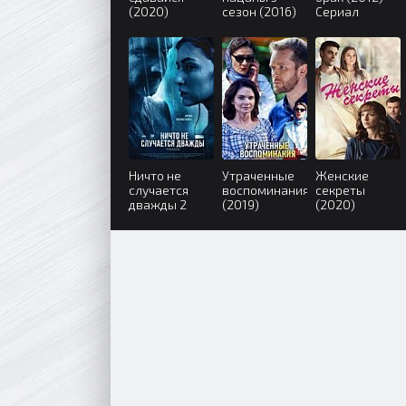
(2020)
сезон (2016)
Сериал
Ничто не
Утраченные
Женские
случается
воспоминания
секреты
дважды 2
(2019)
(2020)
сезон (2020)