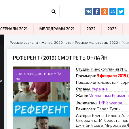
СЕРИАЛЫ 2021
МЕЛОДРАМЫ 2021
2022
2023
Русские сериалы
»
Жанры 2020 года
»
Русские мелодрамы 2020
» Рефе
РЕФЕРЕНТ (2019) СМОТРЕТЬ ОНЛАЙН
Студии:
Кинокомпания УПС
зрителям, достигшим 12
Премьера:
3 февраля 2019 
лет
ые
Продолжительность:
4 сер
Страны:
Украина
Жанр:
Мелодрама
Кримина
Телеканал:
ТРК Украина
Режиссер:
Павел Тупик
Актеры:
Елена Шилова, Але
Смородина, М. Севостьянов
Дмитрий Сова, Мирослава 