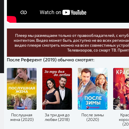
Плеер мы размещаем только от правообладателей, с ютуб
контентом. Видео может быть доступно не во всех регионах
видео плеере смотреть можно на всех совместимых устрой
Телевизоров, со смарт ТВ. Прия
После Референт (2019) обычно смотрят:
Послушная
За три дня до
После зимы
Кра
жена (2020)
любви (2018)
(2020)
коро
(20