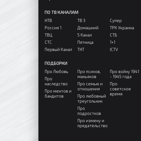
ПО ТВ КАНАЛАМ
НТВ
ТВ 3
Супер
Россия 1
Домашний
ТРК Украина
ТВЦ
5 Канал
СТБ
СТС
Пятница
1+1
Первый Канал
ТНТ
ICTV
ПОДБОРКИ
Про Любовь
Про психов,
Про войну 1941
маньяков
- 1945 года
Про
наследство
Про семью и
Про
отношения
советское
Про ментов и
время
бандитов
Про любовный
треугольник
Про
подростков
Про измену и
предательство