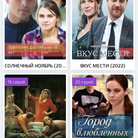
зрителям, достигшим 16
лет
16+
СОЛНЕЧНЫЙ НОЯБРЬ (2019)
ВКУС МЕСТИ (2022)
16 серий
20 серий