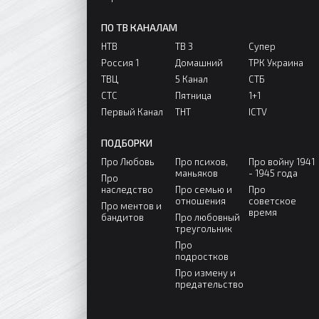
ПО ТВ КАНАЛАМ
НТВ
ТВ 3
Супер
Россия 1
Домашний
ТРК Украина
ТВЦ
5 Канал
СТБ
СТС
Пятница
1+1
Первый Канал
ТНТ
ICTV
ПОДБОРКИ
Про Любовь
Про психов,
Про войну 1941
маньяков
- 1945 года
Про
наследство
Про семью и
Про
отношения
советское
Про ментов и
время
бандитов
Про любовный
треугольник
Про
подростков
Про измену и
предательство