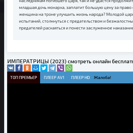
наследникам погибшего царя, так и не удастся продолжит
младшая дочь монарха, заплатит большую цену за право 
женщина на троне улучшить жизнь народа? Молодой цар
испытаний, столкнуться с предательством и безжалостны
предателей раскаяться и понести заслуженное наказание
ИМПЕРАТРИЦЫ (2023) смотреть онлайн бесплат
ТОП ПРЕМЬЕР
ПЛЕЕР AV1
ПЛЕЕР HD
Жалоба!