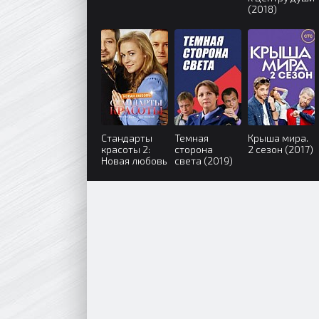
(2018)
Стандарты
Темная
Крыша мира.
красоты 2:
сторона
2 сезон (2017)
Новая любовь
света (2019)
(2018)