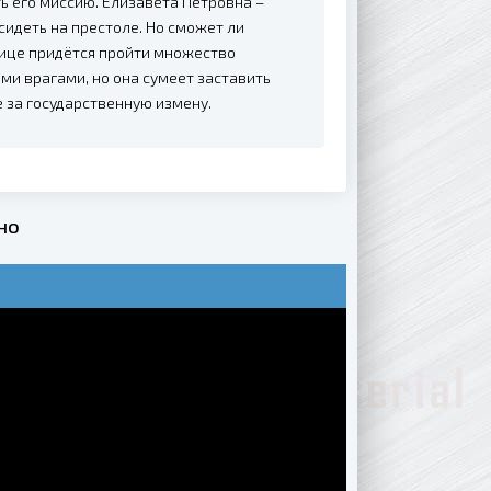
ь его миссию. Елизавета Петровна –
сидеть на престоле. Но сможет ли
ице придётся пройти множество
ми врагами, но она сумеет заставить
 за государственную измену.
но