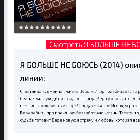
Смотреть Я БOЛЬШE HE БO
Я БOЛЬШE HE БOЮCЬ (2014) оп
линии:
Счастливая семейная жизнь Веры и Игоря разбивается и р
беда. Земля уходит из-под ног, когда Вера узнает, что ее 
все лишь видимость и фарс! Предательство Игоря, угроз
Веру забыть про прежнюю беззаботную жизнь. Теперь толь
судьба готовит Вере новую встречу и любовь, которая все 