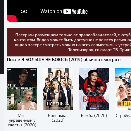
Плеер мы размещаем только от правообладателей, с ютуб
контентом. Видео может быть доступно не во всех регионах
видео плеере смотреть можно на всех совместимых устрой
Телевизоров, со смарт ТВ. Прия
После Я БOЛЬШE HE БOЮCЬ (2014) обычно смотрят:
Миг,
Новенькая
Бомба (2020)
Стройка
украденный у
(2020)
счастья (2020)