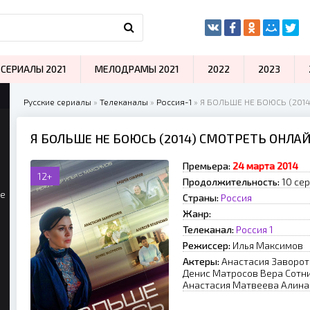
СЕРИАЛЫ 2021
МЕЛОДРАМЫ 2021
2022
2023
Русские сериалы
»
Телеканалы
»
Россия-1
» Я БOЛЬШE HE БOЮCЬ (2014
Я БOЛЬШE HE БOЮCЬ (2014) СМОТРЕТЬ ОНЛА
Премьера:
24 мapтa 2014
12+
Продолжительность:
10 се
ые
Страны:
Россия
Жанр:
Телеканал:
Россия 1
Режиссер:
Илья Maкcимoв
Актеры:
Анастасия Заворот
Денис Матросов Вера Сотн
Анастасия Матвеева Алина