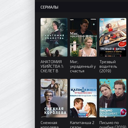
СЕРИАЛЫ
АНАТОМИЯ
Миг,
Трезвый
УБИЙСТВА 1:
украденный у
водитель
СКЕЛЕТ В
счастья
(2019)
ШКАФУ (2019)
(2020)
Снежная
Капитанша 2
Письмо по
королева
сезон:
ошибке (2019)