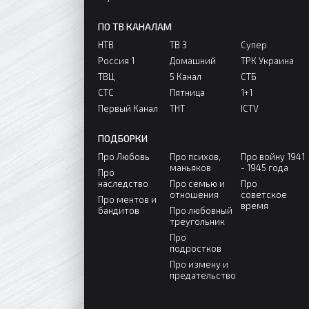
ПО ТВ КАНАЛАМ
НТВ
ТВ 3
Супер
Россия 1
Домашний
ТРК Украина
ТВЦ
5 Канал
СТБ
СТС
Пятница
1+1
Первый Канал
ТНТ
ICTV
ПОДБОРКИ
Про Любовь
Про психов,
Про войну 1941
маньяков
- 1945 года
Про
наследство
Про семью и
Про
отношения
советское
Про ментов и
время
бандитов
Про любовный
треугольник
Про
подростков
Про измену и
предательство