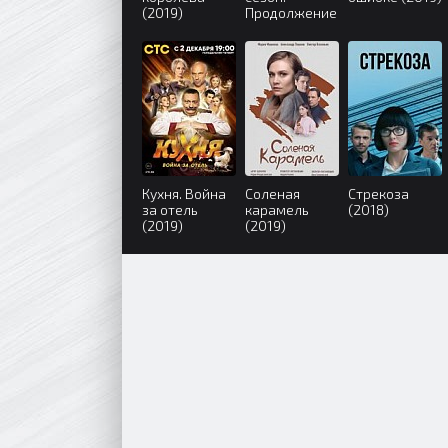
(2019)
Продолжение
(2019)
Кухня. Война
Соленая
Стрекоза
за отель
карамель
(2018)
(2019)
(2019)