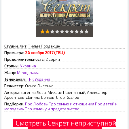
Студии:
Хит Фильм Продакшн
Премьера:
24 ноября 2017 (ТВЦ)
Продолжительность:
2 серии
Страны:
Украина
Жанр:
Мелодрама
Телеканал:
ТРК Украина
Режиссер:
Ольга Лысенко
Актеры:
Евгения Лоза, Михаил Пшеничный, Александр
Арсентьев, Данила Бочков, Егор Козлов
Подборки:
Про Любовь
Про семью и отношения
Про детей и
молодежь
Про измену и предательство
Смотреть Секрет неприступной