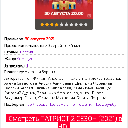
Премьера:
З0 aвгуcтa 2021
Продолжительность:
20 серий по 24 мин.
Страны:
Россия
Жанр:
Комедия
Телеканал:
ТНТ
Режиссер:
Николай Бурлак
Актеры:
Антон Жижин, Анастасия Талызина, Алексей Базанов,
Алёна Савастова, Айсулу Азимбаева, Дмитрий Журавлёв,
Георгий Бергал, Евгения Капралова, Валентина Лукащук,
Григорий Дудник, Владимир Афанасьев, Антон Риваль,
Владимир Сычёв, Юлианна Михневич, Галина Петрова
Подборки:
Про Любовь
Про семью и отношения
Про дружбу
Смотреть ПАТРИОТ 2 СЕЗОН (2021) в
HD