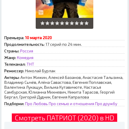
Премьера:
10 мapтa 2020
Продолжительность:
17 серий по 24 мин.
Страны:
Россия
Жанр:
Комедия
Телеканал:
ТНТ
Режиссер:
Николай Бурлак
Актеры:
Антон Жижин, Алексей Базанов, Анастасия Талызина,
Владимир Сычёв, Алёна Савастова, Евгения Поплавская,
Валентина Лукащук, Вильма Кутавичюте, Настасья
Самбурская, Юлианна Михневич, Никита Тарасов, Георгий
Бергал, Григорий Дудник, Евгения Капралова
Подборки:
Про Любовь
Про семью и отношения
Про дружбу
Смотреть ПАТРИОТ (2020) в HD