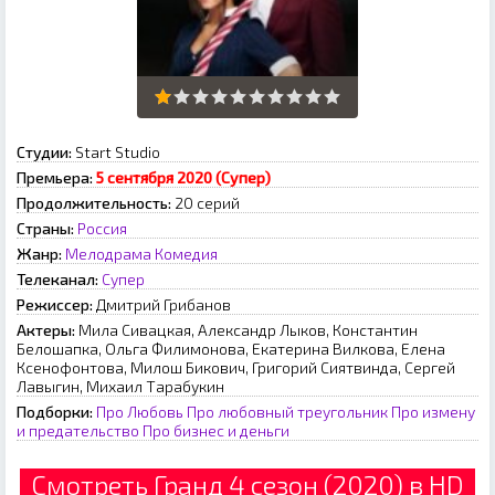
Студии:
Start Studio
Премьера:
5 сентября 2020 (Супер)
Продолжительность:
20 серий
Страны:
Россия
Жанр:
Мелодрама
Комедия
Телеканал:
Супер
Режиссер:
Дмитрий Грибанов
Актеры:
Мила Сивацкая, Александр Лыков, Константин
Белошапка, Ольга Филимонова, Екатерина Вилкова, Елена
Ксенофонтова, Милош Бикович, Григорий Сиятвинда, Сергей
Лавыгин, Михаил Тарабукин
Подборки:
Про Любовь
Про любовный треугольник
Про измену
и предательство
Про бизнес и деньги
Смотреть Гранд 4 сезон (2020) в HD