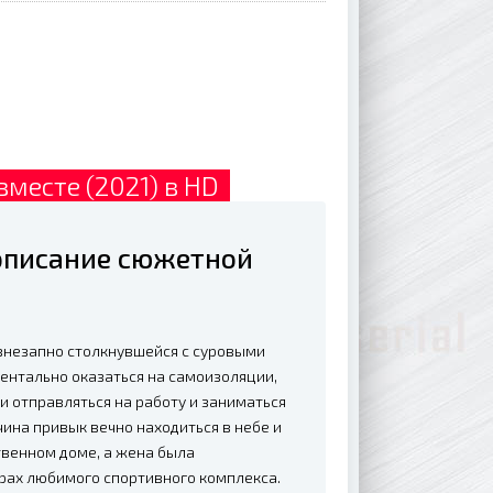
вместе (2021) в HD
 описание сюжетной
 внезапно столкнувшейся с суровыми
ентально оказаться на самоизоляции,
и отправляться на работу и заниматься
ина привык вечно находиться в небе и
твенном доме, а жена была
ах любимого спортивного комплекса.