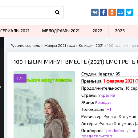
СЕРИАЛЫ 2021
МЕЛОДРАМЫ 2021
2022
2023
Русские сериалы
»
Жанры 2021 года
»
Комедии 2021
» 100 тысяч минут 
100 ТЫСЯЧ МИНУТ ВМЕСТЕ (2021) СМОТРЕТЬ
Студии:
Квартал 95
12+
Премьера:
1 февраля 2021 (
ые
Продолжительность:
16 се
Страны:
Украина
Жанр:
Комедия
Телеканал:
1+1
Режиссер:
Руслан Ханумак
Актеры:
Руслан Ханумак, Д
Подборки:
Про Любовь
Про
предательство