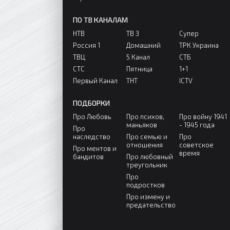
ПО ТВ КАНАЛАМ
НТВ
ТВ 3
Супер
Россия 1
Домашний
ТРК Украина
ТВЦ
5 Канал
СТБ
СТС
Пятница
1+1
Первый Канал
ТНТ
ICTV
ПОДБОРКИ
Про Любовь
Про психов,
Про войну 1941
маньяков
- 1945 года
Про
наследство
Про семью и
Про
отношения
советское
Про ментов и
время
бандитов
Про любовный
треугольник
Про
подростков
Про измену и
предательство