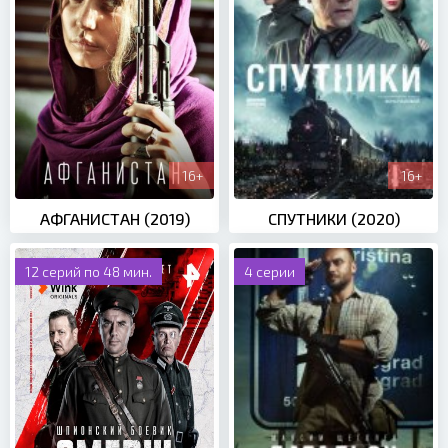
16+
16+
АФГАНИСТАН (2019)
СПУТНИКИ (2020)
12 серий по 48 мин.
4 серии