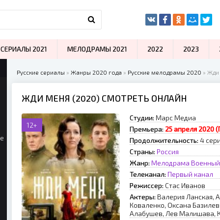
СЕРИАЛЫ 2021
МЕЛОДРАМЫ 2021
2022
2023
Русские сериалы
»
Жанры 2020 года
»
Русские мелодрамы 2020
» Жди
ЖДИ МЕНЯ (2020) СМОТРЕТЬ ОНЛАЙН
Студии:
Марс Медиа
12+
Премьера:
25 апреля 2020 
ые
Продолжительность:
4 сер
Страны:
Россия
Жанр:
Мелодрама
Военный
Телеканал:
Первый канал
Режиссер:
Стас Иванов
Актеры:
Валерия Ланская, 
Коваленко, Оксана Базилеви
Алабушев, Лев Малишава, 