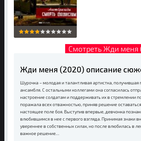
Смотреть Жди меня 
Жди меня (2020) описание сюж
Шурочка – молодая и талантливая артистка, получившая
ансамбля. С остальными коллегами она согласилась отпр
настроение солдатам и поддерживать их в стремлении по
поражала всех отважностью, приняв решение оставаться 
настоящее поле боя. Выступив впервые, девчонка позна
влюбившимся в нее с первого взгляда. Принимая знаки в
увереннее в собственных силах, но после влюбилась в л
важное решение…