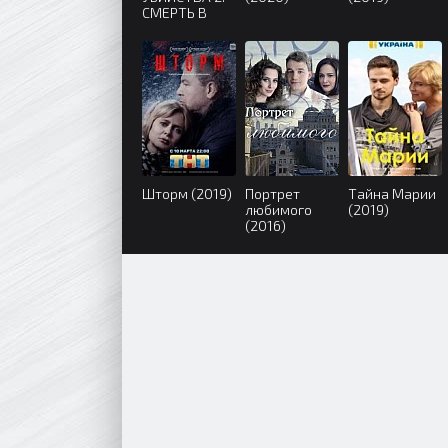
СМЕРТЬ В
КРУЖЕВАХ
(2019)
Шторм (2019)
Портрет
Тайна Марии
любимого
(2019)
(2016)