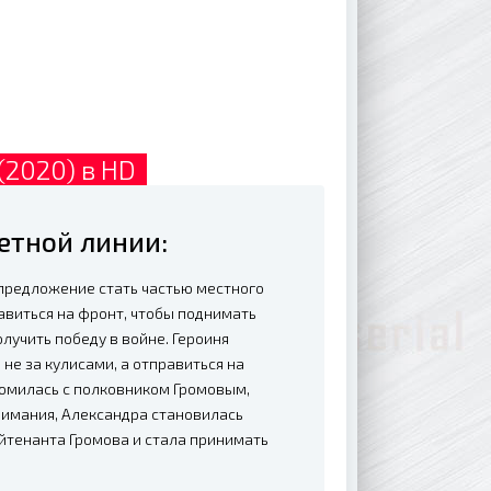
(2020) в HD
етной линии:
 предложение стать частью местного
авиться на фронт, чтобы поднимать
лучить победу в войне. Героиня
не за кулисами, а отправиться на
комилась с полковником Громовым,
нимания, Александра становилась
ейтенанта Громова и стала принимать