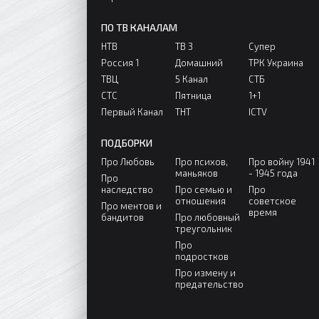
ПО ТВ КАНАЛАМ
НТВ
ТВ 3
Супер
Россия 1
Домашний
ТРК Украина
ТВЦ
5 Канал
СТБ
СТС
Пятница
1+1
Первый Канал
ТНТ
ICTV
ПОДБОРКИ
Про Любовь
Про психов,
Про войну 1941
маньяков
- 1945 года
Про
наследство
Про семью и
Про
отношения
советское
Про ментов и
время
бандитов
Про любовный
треугольник
Про
подростков
Про измену и
предательство