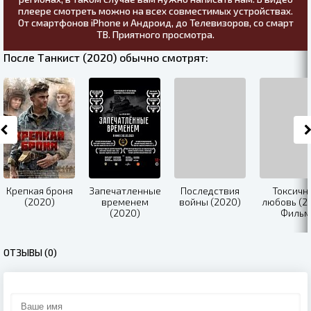
плеере смотреть можно на всех совместимых устройствах.
От смартфонов iPhone и Андроид, до Телевизоров, со смарт
ТВ. Приятного просмотра.
После Танкист (2020) обычно смотрят:
Крепкая броня
Запечатленные
Последствия
Токсичн
(2020)
временем
войны (2020)
любовь (2
(2020)
Фильм
ОТЗЫВЫ (0)