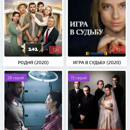
12+
12+
РОДНЯ (2020)
ИГРА В СУДЬБУ (2020)
28 серий
15 серий