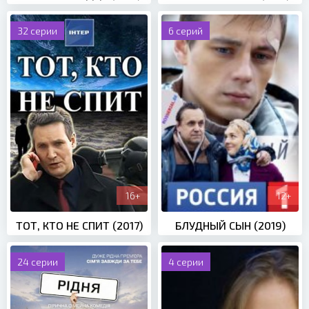
32 серии
6 серий
16+
12+
ТОТ, КТО НЕ СПИТ (2017)
БЛУДНЫЙ СЫН (2019)
24 серии
4 серии