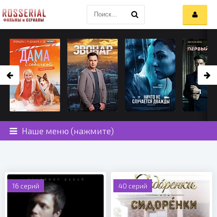
Наше меню (нажмите)
16 серий
40 серий