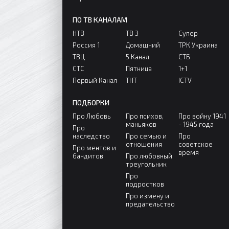
ПО ТВ КАНАЛАМ
НТВ
ТВ 3
Супер
Россия 1
Домашний
ТРК Украина
ТВЦ
5 Канал
СТБ
СТС
Пятница
1+1
Первый Канал
ТНТ
ICTV
ПОДБОРКИ
Про Любовь
Про психов,
Про войну 1941
маньяков
- 1945 года
Про
наследство
Про семью и
Про
отношения
советское
Про ментов и
время
бандитов
Про любовный
треугольник
Про
подростков
Про измену и
предательство