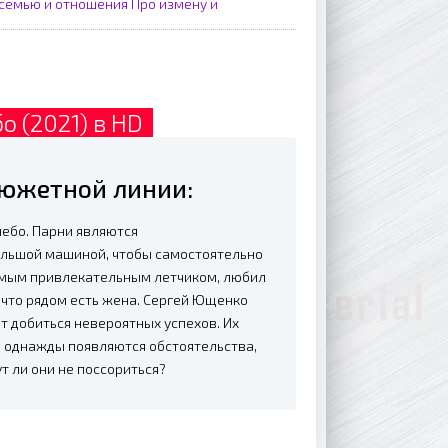
 семью и отношения
Про измену и
о (2021) в HD
сюжетной линии:
небо. Парни являются
льшой машиной, чтобы самостоятельно
самым привлекательным летчиком, любил
 что рядом есть жена. Сергей Ющенко
т добиться невероятных успехов. Их
о однажды появляются обстоятельства,
 ли они не поссориться?