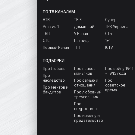
ПО ТВ КАНАЛАМ
НТВ
ТВ 3
Супер
Россия 1
Домашний
ТРК Украина
ТВЦ
5 Канал
СТБ
СТС
Пятница
1+1
Первый Канал
ТНТ
ICTV
ПОДБОРКИ
Про Любовь
Про психов,
Про войну 1941
маньяков
- 1945 года
Про
наследство
Про семью и
Про
отношения
советское
Про ментов и
время
бандитов
Про любовный
треугольник
Про
подростков
Про измену и
предательство