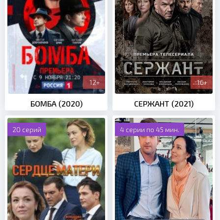
12+
16+
БОМБА (2020)
СЕРЖАНТ (2021)
20 серий
4 серии по 45 мин.