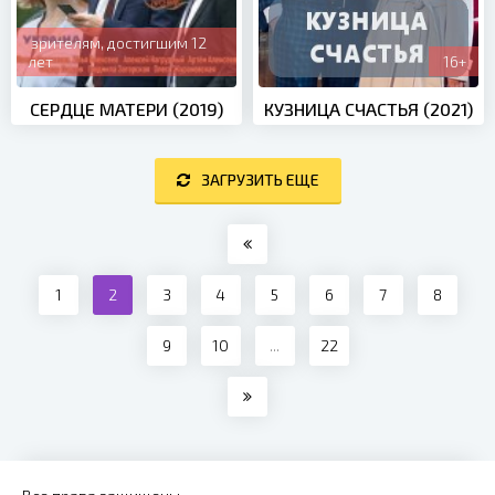
зрителям, достигшим 12
лет
16+
СЕРДЦЕ МАТЕРИ (2019)
КУЗНИЦА СЧАСТЬЯ (2021)
ЗАГРУЗИТЬ ЕЩЕ
1
2
3
4
5
6
7
8
9
10
...
22