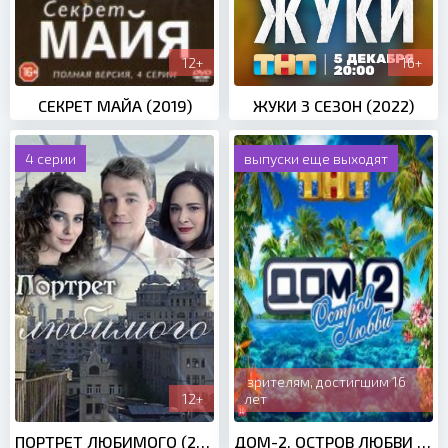
12+
16+
СЕКРЕТ МАЙА (2019)
ЖУКИ 3 СЕЗОН (2022)
4 серии
выпуски еще выходят
зрителям, достигшим 16
12+
лет
ПОРТРЕТ ЛЮБИМОГО (2016)
ДОМ-2. ОСТРОВ ЛЮБВИ (2020)