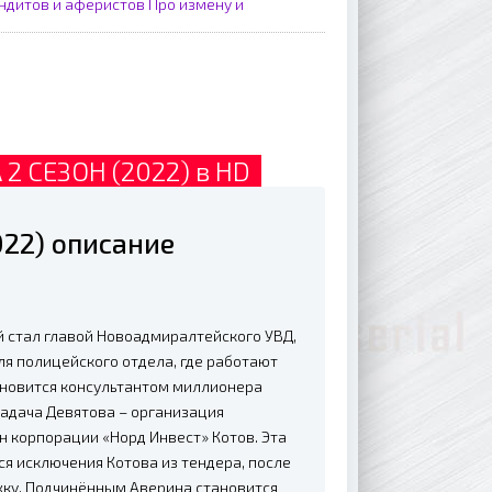
ндитов и аферистов
Про измену и
 СЕЗОН (2022) в HD
22) описание
й стал главой Новоадмиралтейского УВД,
я полицейского отдела, где работают
ановится консультантом миллионера
Задача Девятова – организация
н корпорации «Норд Инвест» Котов. Эта
ся исключения Котова из тендера, после
жку. Подчинённым Аверина становится