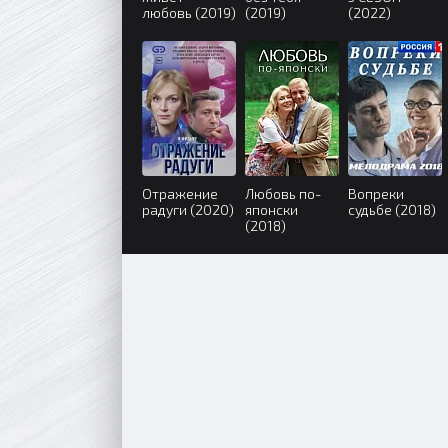
любовь (2019)
(2019)
(2022)
Отражение
Любовь по-
Вопреки
радуги (2020)
японски
судьбе (2018)
(2018)