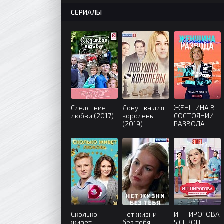
СЕРИАЛЫ
Следствие
Ловушка для
ЖЕНЩИНА В
любви (2017)
королевы
СОСТОЯНИИ
(2019)
РАЗВОДА
(2022)
Сколько
Нет жизни
ИП ПИРОГОВА
живет
без тебя
5 СЕЗОН