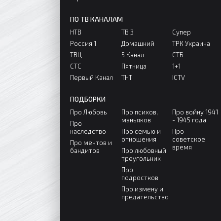
ПО ТВ КАНАЛАМ
НТВ
ТВ 3
Супер
Россия 1
Домашний
ТРК Украина
ТВЦ
5 Канал
СТБ
СТС
Пятница
1+1
Первый Канал
ТНТ
ICTV
ПОДБОРКИ
Про Любовь
Про психов,
Про войну 1941
маньяков
- 1945 года
Про
наследство
Про семью и
Про
отношения
советское
Про ментов и
время
бандитов
Про любовный
треугольник
Про
подростков
Про измену и
предательство