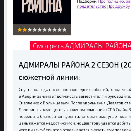
Подборки:
Про полицию, ба
предательство
Про дружбу
Смотреть АДМИРАЛЫ РАЙОНА 2
АДМИРАЛЫ РАЙОНА 2 СЕЗОН (20
сюжетной линии:
Спустя полгода после произошедших событий, Городецки
а Аверин занимает должность заместителя и руководител
Сивоченко с Волынцевым. После увольнения, Девятов ст
Доронина, являющегося хозяином компании «СПб Скай». 
перехвата бизнеса конкурента, которым выступает хозяи
цель кажется недостижимой, но Девятову удаётся добить
чего вице-губернатор отказывается оказать ему поддер