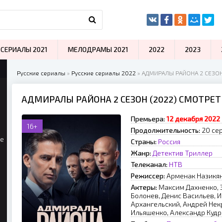
СЕРИАЛЫ 2021
МЕЛОДРАМЫ 2021
2022
2023
Русские сериалы
»
Русские сериалы 2022
» АДМИРАЛЫ РАЙОНА 2 СЕЗОН
АДМИРАЛЫ РАЙОНА 2 СЕЗОН (2022) СМОТРЕ
Премьера:
12 декабря 2022
16+
Продолжительность:
20 сер
ые
Страны:
Россия
Жанр:
Детектив
Триллер
Телеканал:
НТВ
Режиссер:
Apмeнaк Haзикя
Актеры:
Максим Дахненко, Э
Болонев, Денис Васильев, 
Архангельский, Андрей Нек
Ильяшенко, Александр Кудр