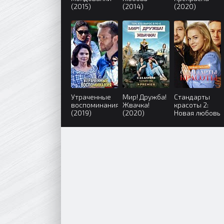
(2015)
(2014)
(2020)
Утраченные
Мир! Дружба!
Стандарты
воспоминания
Жвачка!
красоты 2:
(2019)
(2020)
Новая любовь
(2018)