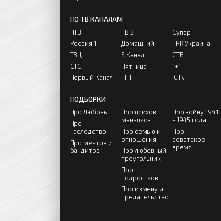
ПО ТВ КАНАЛАМ
НТВ
ТВ 3
Супер
Россия 1
Домашний
ТРК Украина
ТВЦ
5 Канал
СТБ
СТС
Пятница
1+1
Первый Канал
ТНТ
ICTV
ПОДБОРКИ
Про Любовь
Про психов,
Про войну 1941
маньяков
- 1945 года
Про
наследство
Про семью и
Про
отношения
советское
Про ментов и
время
бандитов
Про любовный
треугольник
Про
подростков
Про измену и
предательство