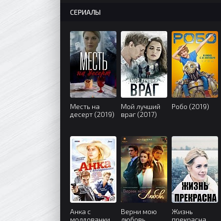
СЕРИАЛЫ
Месть на
Мой лучший
Робо (2019)
десерт (2019)
враг (2017)
Анка с
Верни мою
Жизнь
молдованки
любовь
прекрасна