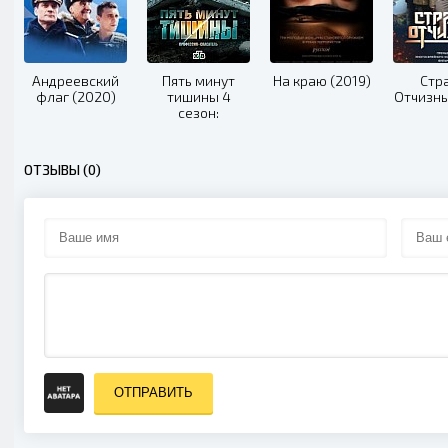
Андреевский
Пять минут
На краю (2019)
Стр
флаг (2020)
тишины 4
Отчизны
сезон:
Симбирские
морозы (2021)
ОТЗЫВЫ (0)
ОТПРАВИТЬ