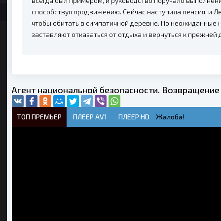
всегда был примером, и руководство поручало выполнени
способствуя продвижению. Сейчас наступила пенсия, и Л
чтобы обитать в симпатичной деревне. Но неожиданные 
заставляют отказаться от отдыха и вернуться к прежней 
Агент национальной безопасности. Возвращение 
ТОП ПРЕМЬЕР
ПЛЕЕР AV1
ПЛЕЕР HD
Жалоба!