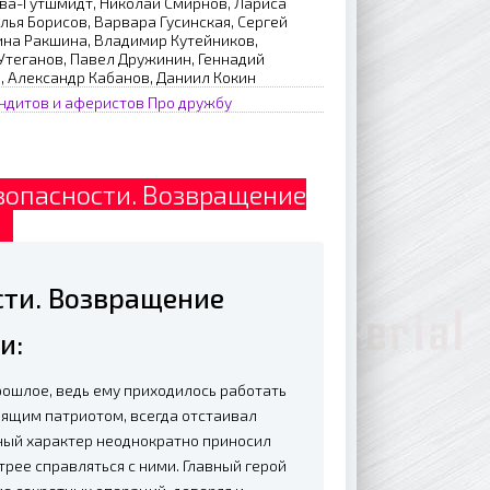
ва-Гутшмидт, Николай Смирнов, Лариса
лья Борисов, Варвара Гусинская, Сергей
ина Ракшина, Владимир Кутейников,
Утеганов, Павел Дружинин, Геннадий
, Александр Кабанов, Даниил Кокин
ндитов и аферистов
Про дружбу
зопасности. Возвращение
D
сти. Возвращение
и:
рошлое, ведь ему приходилось работать
оящим патриотом, всегда отстаивал
ный характер неоднократно приносил
рее справляться с ними. Главный герой