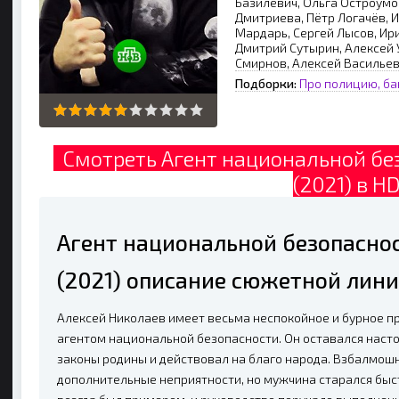
Базилевич, Ольга Остроумо
Дмитриева, Пётр Логачёв, И
Мардарь, Сергей Лысов, Ир
Дмитрий Сутырин, Алексей 
Смирнов, Алексей Васильев
Подборки:
Про полицию, ба
Смотреть Агент национальной бе
(2021) в H
Агент национальной безопасно
(2021) описание сюжетной лини
Алексей Николаев имеет весьма неспокойное и бурное п
агентом национальной безопасности. Он оставался наст
законы родины и действовал на благо народа. Взбалмош
дополнительные неприятности, но мужчина старался быст