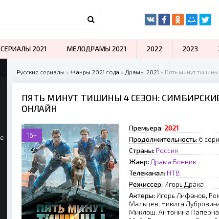
СЕРИАЛЫ 2021
МЕЛОДРАМЫ 2021
2022
2023
Русские сериалы
»
Жанры 2021 года
»
Драмы 2021
» Пять минут тишины
ПЯТЬ МИНУТ ТИШИНЫ 4 СЕЗОН: СИМБИРСКИЕ
ОНЛАЙН
Премьера:
2021
16+
ые
Продолжительность:
6 сер
Страны:
Россия
Жанр:
Драма
Боевик
Телеканал:
НТВ
Режиссер:
Игорь Драка
Актеры:
Игорь Лифанов, Ро
Мальцев, Никита Дубровина
Миклош, Антонина Паперная