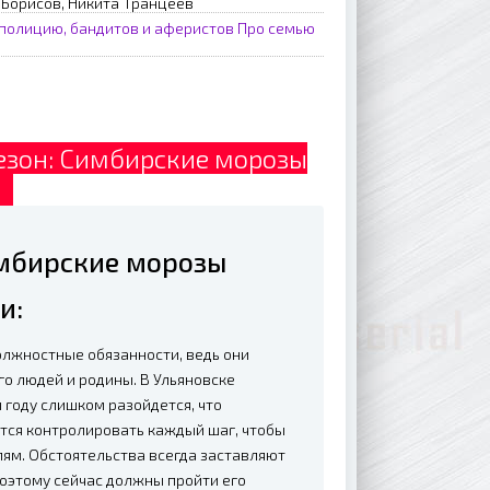
 Борисов, Никита Транцеев
полицию, бандитов и аферистов
Про семью
езон: Симбирские морозы
D
имбирские морозы
и:
лжностные обязанности, ведь они
го людей и родины. В Ульяновске
м году слишком разойдется, что
ется контролировать каждый шаг, чтобы
лям. Обстоятельства всегда заставляют
поэтому сейчас должны пройти его