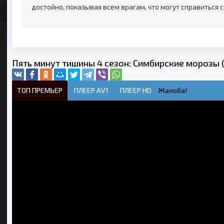
достойно, показывая всем врагам, что могут справиться 
Пять минут тишины 4 сезон: Симбирские морозы 
ТОП ПРЕМЬЕР
ПЛЕЕР AV1
ПЛЕЕР HD
Жалоба!