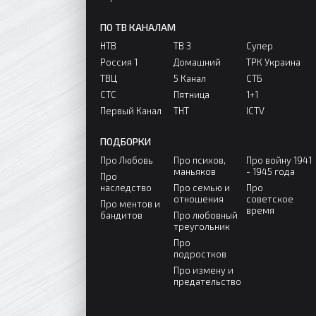
ПО ТВ КАНАЛАМ
НТВ
ТВ 3
Супер
Россия 1
Домашний
ТРК Украина
ТВЦ
5 Канал
СТБ
СТС
Пятница
1+1
Первый Канал
ТНТ
ICTV
ПОДБОРКИ
Про Любовь
Про психов,
Про войну 1941
маньяков
- 1945 года
Про
наследство
Про семью и
Про
отношения
советское
Про ментов и
время
бандитов
Про любовный
треугольник
Про
подростков
Про измену и
предательство