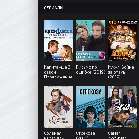
СЕРИАЛЫ
Капитанша 2
Письмо по
Кухня. Война
сезон:
ошибке (2019)
за отель
Продолжение
(2019)
(2019)
Соленая
Стрекоза
Самая
карамель
(2018)
любимая